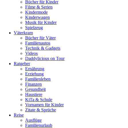
Bücher für Kinder
Filme & Serien
Kindermode
Kinderwagen
Musik für Kinder
Spielzeug
Väterkram
Bücher für Väter
Familienautos
Technik & Gadgets
Videos
Daddylicious on Tour
Ratgeber
Ernährung
Erziehung
Familienleben
Finanzen
Gesundheit
Haustiere
KiTa & Schule
Vornamen für Kinder
Zitate & Sprüche
Reise
Ausflüge
Familienurlaub