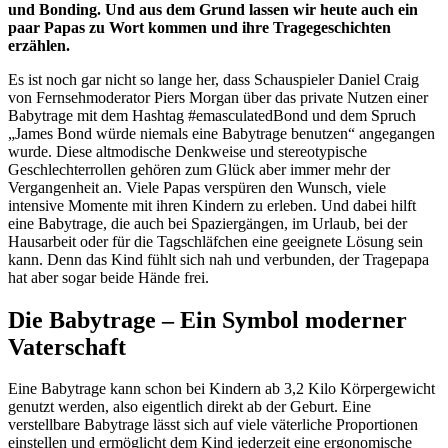
und Bonding. Und aus dem Grund lassen wir heute auch ein
paar Papas zu Wort kommen und ihre Tragegeschichten
erzählen.
Es ist noch gar nicht so lange her, dass Schauspieler Daniel Craig
von Fernsehmoderator Piers Morgan über das private Nutzen einer
Babytrage mit dem Hashtag #emasculatedBond und dem Spruch
„James Bond würde niemals eine Babytrage benutzen“ angegangen
wurde. Diese altmodische Denkweise und stereotypische
Geschlechterrollen gehören zum Glück aber immer mehr der
Vergangenheit an. Viele Papas verspüren den Wunsch, viele
intensive Momente mit ihren Kindern zu erleben. Und dabei hilft
eine Babytrage, die auch bei Spaziergängen, im Urlaub, bei der
Hausarbeit oder für die Tagschläfchen eine geeignete Lösung sein
kann. Denn das Kind fühlt sich nah und verbunden, der Tragepapa
hat aber sogar beide Hände frei.
Die Babytrage – Ein Symbol moderner
Vaterschaft
Eine Babytrage kann schon bei Kindern ab 3,2 Kilo Körpergewicht
genutzt werden, also eigentlich direkt ab der Geburt. Eine
verstellbare Babytrage lässt sich auf viele väterliche Proportionen
einstellen und ermöglicht dem Kind jederzeit eine ergonomische