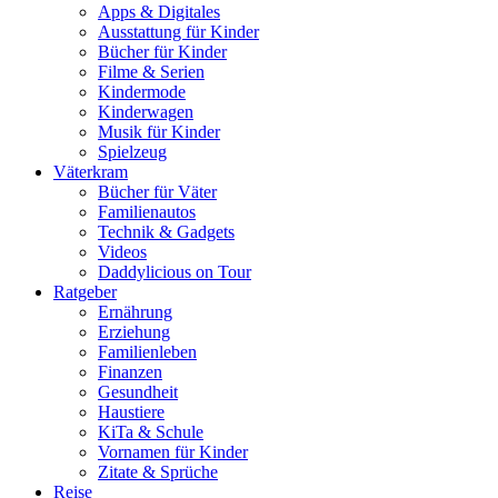
Apps & Digitales
Ausstattung für Kinder
Bücher für Kinder
Filme & Serien
Kindermode
Kinderwagen
Musik für Kinder
Spielzeug
Väterkram
Bücher für Väter
Familienautos
Technik & Gadgets
Videos
Daddylicious on Tour
Ratgeber
Ernährung
Erziehung
Familienleben
Finanzen
Gesundheit
Haustiere
KiTa & Schule
Vornamen für Kinder
Zitate & Sprüche
Reise