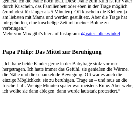
genieße ich die Nähe noch total. Diese Nähe zum Kind ist für Väter
durch Kuscheln, das Familienbett oder eben in der Trage möglich
(zumindest für länger als 5 Minuten). Oft kuscheln die Kleinen ja
am liebsten mit Mama und werden gestillt etc. Aber die Trage hat
mir geholfen, eine kuschelige Zeit mit meiner Bohne zu
verbringen.“
Mehr von Max gibt’s hier auf Instagram:
@vater_blickwinkel
Papa Philip: Das Mittel zur Beruhigung
„Ich habe beide Kinder gerne in der Babytrage stolz vor mir
hergetragen. Ich hatte immer das Gefühl, sie genießen die Wärme,
die Nähe und die schaukelnde Bewegung. Oft war es auch die
einzige Möglichkeit, sie zu beruhigen. Trage an – und raus an die
frische Luft. Wenige Minuten später war meistens Ruhe. Aber wehe,
ich wollte sie dann ablegen, dann wurde lautstark protestiert.“