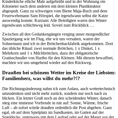
Kinderküche etliche Male aufgebrüht und in der Wohnung ein
Kilometer nach dem anderen mit dem kleinen Plastiktraktor
abgespult. Ganz zu schweigen vom Biene Maja-Buch und dem
Feuerwehrmann Sam Hörspiel, die irgendwann selbst die Katze
auswendig konnte. Kurzum: Alle Beteiligten waren den Winter
irgendwann schlichtweg leid. Soviel zum Rückblick …
Zwischen all den Gedankengängen verging unser morgendlicher
Spaziergang wie im Flug, ehe wir uns versahen, waren der
Sohnemann und ich in der Brötchenbackfabrik angekommen. Dort
das übliche Ritual: zwei normale Brötchen, 1 x Dinkel, 1 x
Mehrkorn und 1 x Milchbrötchen, dazu der obligatorische
Gratisschnuller von Haribo für den Kleinen. Mit diesem bewaffnet,
machten wir uns umgehend wieder auf den Rückweg.
Draußen bei schönem Wetter im Kreise der Liebsten:
Familienherz, was willst du mehr?!?
Die Richtungsänderung nahm ich zum Anlass, auch wettertechnisch
umzudenken und nicht mehr zurück, sondern nur noch nach zu
blicken. Ein letzter Gruß noch an den scheidenden Winter, danach
stieg eine immense Vorfreude in mir auf: Sonne, Wärme, frische
Luft – ab sofort würde draußen ordentlich die Post abgehen. Ganz
egal, ob auf dem Spielplatz im Sandkasten, im Garten auf der
Spieldecke, unterwegs mit dem Laufrad oder auf der Mauer vor der