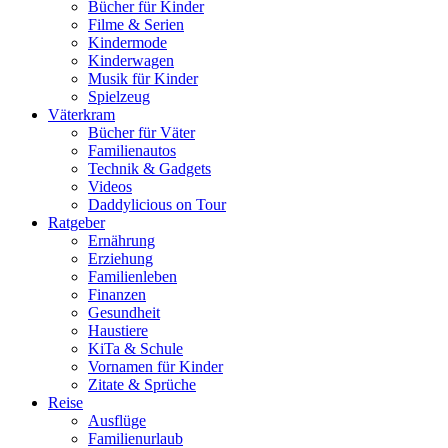
Bücher für Kinder
Filme & Serien
Kindermode
Kinderwagen
Musik für Kinder
Spielzeug
Väterkram
Bücher für Väter
Familienautos
Technik & Gadgets
Videos
Daddylicious on Tour
Ratgeber
Ernährung
Erziehung
Familienleben
Finanzen
Gesundheit
Haustiere
KiTa & Schule
Vornamen für Kinder
Zitate & Sprüche
Reise
Ausflüge
Familienurlaub