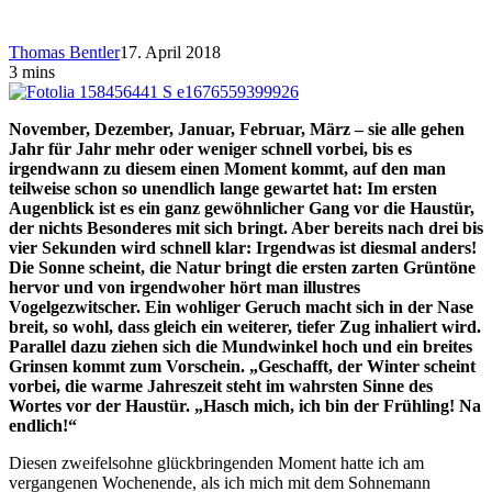
Thomas Bentler
17. April 2018
3 mins
November, Dezember, Januar, Februar, März – sie alle gehen
Jahr für Jahr mehr oder weniger schnell vorbei, bis es
irgendwann zu diesem einen Moment kommt, auf den man
teilweise schon so unendlich lange gewartet hat: Im ersten
Augenblick ist es ein ganz gewöhnlicher Gang vor die Haustür,
der nichts Besonderes mit sich bringt. Aber bereits nach drei bis
vier Sekunden wird schnell klar: Irgendwas ist diesmal anders!
Die Sonne scheint, die Natur bringt die ersten zarten Grüntöne
hervor und von irgendwoher hört man illustres
Vogelgezwitscher. Ein wohliger Geruch macht sich in der Nase
breit, so wohl, dass gleich ein weiterer, tiefer Zug inhaliert wird.
Parallel dazu ziehen sich die Mundwinkel hoch und ein breites
Grinsen kommt zum Vorschein. „Geschafft, der Winter scheint
vorbei, die warme Jahreszeit steht im wahrsten Sinne des
Wortes vor der Haustür. „Hasch mich, ich bin der Frühling! Na
endlich!“
Diesen zweifelsohne glückbringenden Moment hatte ich am
vergangenen Wochenende, als ich mich mit dem Sohnemann