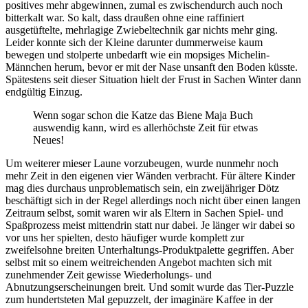
positives mehr abgewinnen, zumal es zwischendurch auch noch
bitterkalt war. So kalt, dass draußen ohne eine raffiniert
ausgetüftelte, mehrlagige Zwiebeltechnik gar nichts mehr ging.
Leider konnte sich der Kleine darunter dummerweise kaum
bewegen und stolperte unbedarft wie ein mopsiges Michelin-
Männchen herum, bevor er mit der Nase unsanft den Boden küsste.
Spätestens seit dieser Situation hielt der Frust in Sachen Winter dann
endgültig Einzug.
Wenn sogar schon die Katze das Biene Maja Buch
auswendig kann, wird es allerhöchste Zeit für etwas
Neues!
Um weiterer mieser Laune vorzubeugen, wurde nunmehr noch
mehr Zeit in den eigenen vier Wänden verbracht. Für ältere Kinder
mag dies durchaus unproblematisch sein, ein zweijähriger Dötz
beschäftigt sich in der Regel allerdings noch nicht über einen langen
Zeitraum selbst, somit waren wir als Eltern in Sachen Spiel- und
Spaßprozess meist mittendrin statt nur dabei. Je länger wir dabei so
vor uns her spielten, desto häufiger wurde komplett zur
zweifelsohne breiten Unterhaltungs-Produktpalette gegriffen. Aber
selbst mit so einem weitreichenden Angebot machten sich mit
zunehmender Zeit gewisse Wiederholungs- und
Abnutzungserscheinungen breit. Und somit wurde das Tier-Puzzle
zum hundertsteten Mal gepuzzelt, der imaginäre Kaffee in der