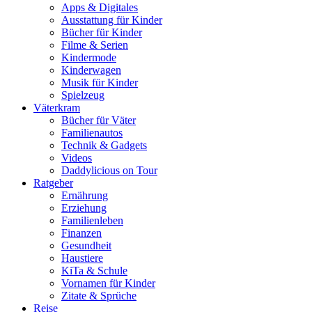
Apps & Digitales
Ausstattung für Kinder
Bücher für Kinder
Filme & Serien
Kindermode
Kinderwagen
Musik für Kinder
Spielzeug
Väterkram
Bücher für Väter
Familienautos
Technik & Gadgets
Videos
Daddylicious on Tour
Ratgeber
Ernährung
Erziehung
Familienleben
Finanzen
Gesundheit
Haustiere
KiTa & Schule
Vornamen für Kinder
Zitate & Sprüche
Reise