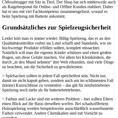
CMoosbrugger mit Sitz in Tirol. Der Shop hat sich mittlerweile auch
als Ratgeberportal für Online- und Offline Kunden etabliert. Daher
hat er uns mit viel Fachkompetenz zusammengefasst, worauf es
beim Spielzeug mit Batterie ankommt.
Grundsätzliches zur Spielzeugsicherheit
Leider hört man es immer wieder: Billig-Spielzeug, das es an den
Qualitätskontrollen vorbei ins Land schafft und Standards, wie sie
hochwertige Produkte erfüllen sollten, komplett missachtet.
Natürlich will man die eigenen Kinder schützen und einen großen
Bogen, um diese Gefahr machen. Vor allem bei Kleinkindern, die
durch „in den Mund nehmen“ ihre Welt erkunden, sind viele Dinge
zu beachten, um die Sicherheit zu gewährleisten:
> Spielsachen sollten in jedem Fall speichelfest sein. Nicht nur,
damit sie nicht kaputt gehen, sondern auch um im schlimmsten Fall
(kleine) Kurzschlüsse zu vermeiden – das gilt für netzbetriebenes
Spielzeug noch mehr als für batteriebetriebenes.
> Farben und Lacke sind ein weiteres Problem – hier sollten Eltern
einen Blick auf die Basis derselben werfen. Bei schadsofffreiem
Holzspielzeug werden beispielsweise ausschließlich wasserbasierte
Farben verwendet. Andere Chemikalien sind mit Vorsicht zu
genießen.