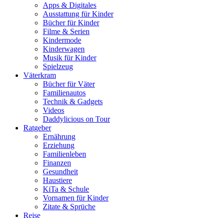
Apps & Digitales
Ausstattung für Kinder
Bücher für Kinder
Filme & Serien
Kindermode
Kinderwagen
Musik für Kinder
Spielzeug
Väterkram
Bücher für Väter
Familienautos
Technik & Gadgets
Videos
Daddylicious on Tour
Ratgeber
Ernährung
Erziehung
Familienleben
Finanzen
Gesundheit
Haustiere
KiTa & Schule
Vornamen für Kinder
Zitate & Sprüche
Reise