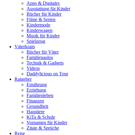
Apps & Digitales
Ausstattung für Kinder
Bücher für Kinder
Filme & Serien
Kindermode
Kinderwagen
Musik für Kinder
Spielzeug
Väterkram
Bücher für Väter
Familienautos
Technik & Gadgets
Videos
Daddylicious on Tour
Ratgeber
Ernährung
Erziehung
Familienleben
Finanzen
Gesundheit
Haustiere
KiTa & Schule
Vornamen für Kinder
Zitate & Sprüche
Reise