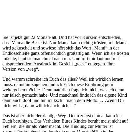
Sie ist jetzt gut 22 Monate alt. Und hat vor Kurzem entschieden,
dass Mama die Beste ist. Nur Mama kann richtig trösten, mit Mama
wird gekuschelt und sowieso hört sich das Wort „Mami“ in der
Endlosschleife ganz offensichtlich großartig an. Wenn ich sie trösten
möchte, haut sie manchmal nach mir. Und ruft mir laut und mit
entsprechendem Ausdruck im Gesicht „geck“ entgegen. Ihre
Version von „weg“.
Und warum schreibe ich Euch das alles? Weil ich wirklich lernen
muss, damit umzugehen und ich Euch diese Erfahrung gern
weitergeben möchte. Denn natürlich frage ich mich, was ich denn
nur falsch gemacht habe. Und manchmal finde ich das eigene Kind
dann auch doof und bin muksch – nach dem Motto: „…wenn Du
nicht willst, dann will ich auch nicht…“
Das ist aber nicht der richtige Weg. Denn zuerst einmal kann ich
Euch beruhigen. Das Verhalten Eures Kindes beruht meist nicht auf
Fehlern, die ihr als Vater macht. Die Bindung zur Mutter ist
zwangsläufig intensiver durch die neun Monate Nähe in der