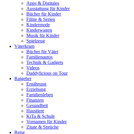
Apps & Digitales
Ausstattung für Kinder
Bücher für Kinder
Filme & Serien
Kindermode
Kinderwagen
Musik für Kinder
Spielzeug
Väterkram
Bücher für Väter
Familienautos
Technik & Gadgets
Videos
Daddylicious on Tour
Ratgeber
Ernährung
Erziehung
Familienleben
Finanzen
Gesundheit
Haustiere
KiTa & Schule
Vornamen für Kinder
Zitate & Sprüche
Reise