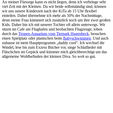
An meiner Fürsorge kann es nicht liegen, denn ich verbringe sehr
viel Zeit mit der Kleinen. Da wir beide selbstständig sind, können
wir uns unsere Kinderzeit nach der KiTa ab 15 Uhr flexibel
einteilen. Dabei übernehme ich mehr als 50% der Nachmittage,
denn meine Frau kümmert sich zusätzlich noch um ihre zwei großen
Kids. Daher bin ich mit unserer Tochter oft allein unterwegs. Wir
sitzen im Cafe am Flughafen und beobachten Flugzeuge, toben
durch das
Tropen-Aquarium vom Tierpark Hagenbeck
, besuchen
einen Spielplatz oder plantschen beim
Babyschwimmen
. Und auch
zuhause ist mein Hauptprogramm „daddy cool“. Ich wechsel die
Windel, lese bis zum Exzess Bücher vor, singe Schlaflieder mit
Fläschchen im Gepäck und kümmer mich gleichberechtigt um das
allgemeine Wohlbefinden der kleinen Diva. So weit so gut.