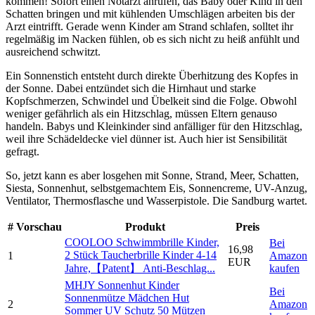
kommen! Sofort einen Notarzt anrufen, das Baby oder Kind in den
Schatten bringen und mit kühlenden Umschlägen arbeiten bis der
Arzt eintrifft. Gerade wenn Kinder am Strand schlafen, solltet ihr
regelmäßig im Nacken fühlen, ob es sich nicht zu heiß anfühlt und
ausreichend schwitzt.
Ein Sonnenstich entsteht durch direkte Überhitzung des Kopfes in
der Sonne. Dabei entzündet sich die Hirnhaut und starke
Kopfschmerzen, Schwindel und Übelkeit sind die Folge. Obwohl
weniger gefährlich als ein Hitzschlag, müssen Eltern genauso
handeln. Babys und Kleinkinder sind anfälliger für den Hitzschlag,
weil ihre Schädeldecke viel dünner ist. Auch hier ist Sensibilität
gefragt.
So, jetzt kann es aber losgehen mit Sonne, Strand, Meer, Schatten,
Siesta, Sonnenhut, selbstgemachtem Eis, Sonnencreme, UV-Anzug,
Ventilator, Thermosflasche und Wasserpistole. Die Sandburg wartet.
#
Vorschau
Produkt
Preis
COOLOO Schwimmbrille Kinder,
Bei
16,98
2 Stück Taucherbrille Kinder 4-14
1
Amazon
EUR
Jahre,【Patent】 Anti-Beschlag...
kaufen
MHJY Sonnenhut Kinder
Bei
Sonnenmütze Mädchen Hut
2
Amazon
Sommer UV Schutz 50 Mützen