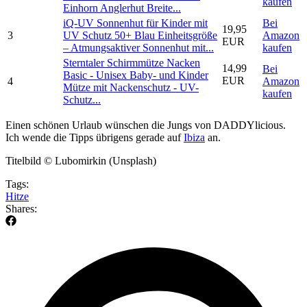
kaufen
Einhorn Anglerhut Breite...
iQ-UV Sonnenhut für Kinder mit
Bei
19,95
3
UV Schutz 50+ Blau Einheitsgröße
Amazon
EUR
– Atmungsaktiver Sonnenhut mit...
kaufen
Sterntaler Schirmmütze Nacken
14,99
Bei
Basic - Unisex Baby- und Kinder
EUR
4
Amazon
Mütze mit Nackenschutz - UV-
kaufen
Schutz...
Einen schönen Urlaub wünschen die Jungs von DADDYlicious.
Ich wende die Tipps übrigens gerade auf
Ibiza
an.
Titelbild © Lubomirkin (Unsplash)
Tags:
Hitze
Shares: