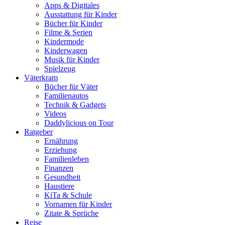
Apps & Digitales
Ausstattung für Kinder
Bücher für Kinder
Filme & Serien
Kindermode
Kinderwagen
Musik für Kinder
Spielzeug
Väterkram
Bücher für Väter
Familienautos
Technik & Gadgets
Videos
Daddylicious on Tour
Ratgeber
Ernährung
Erziehung
Familienleben
Finanzen
Gesundheit
Haustiere
KiTa & Schule
Vornamen für Kinder
Zitate & Sprüche
Reise