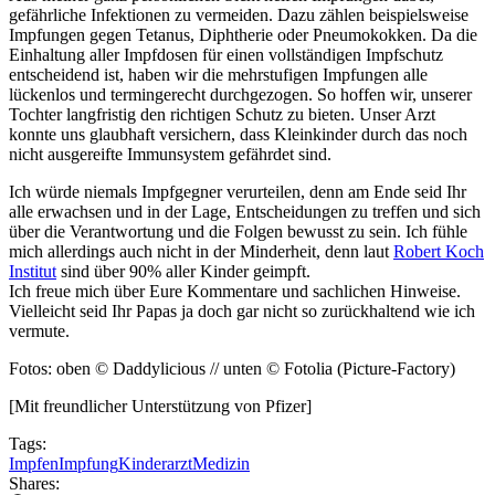
gefährliche Infektionen zu vermeiden. Dazu zählen beispielsweise
Impfungen gegen Tetanus, Diphtherie oder Pneumokokken. Da die
Einhaltung aller Impfdosen für einen vollständigen Impfschutz
entscheidend ist, haben wir die mehrstufigen Impfungen alle
lückenlos und termingerecht durchgezogen. So hoffen wir, unserer
Tochter langfristig den richtigen Schutz zu bieten. Unser Arzt
konnte uns glaubhaft versichern, dass Kleinkinder durch das noch
nicht ausgereifte Immunsystem gefährdet sind.
Ich würde niemals Impfgegner verurteilen, denn am Ende seid Ihr
alle erwachsen und in der Lage, Entscheidungen zu treffen und sich
über die Verantwortung und die Folgen bewusst zu sein. Ich fühle
mich allerdings auch nicht in der Minderheit, denn laut
Robert Koch
Institut
sind über 90% aller Kinder geimpft.
Ich freue mich über Eure Kommentare und sachlichen Hinweise.
Vielleicht seid Ihr Papas ja doch gar nicht so zurückhaltend wie ich
vermute.
Fotos: oben © Daddylicious // unten © Fotolia (Picture-Factory)
[Mit freundlicher Unterstützung von Pfizer]
Tags:
Impfen
Impfung
Kinderarzt
Medizin
Shares: