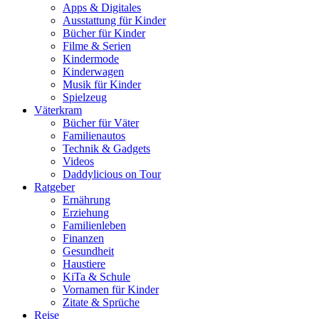
Apps & Digitales
Ausstattung für Kinder
Bücher für Kinder
Filme & Serien
Kindermode
Kinderwagen
Musik für Kinder
Spielzeug
Väterkram
Bücher für Väter
Familienautos
Technik & Gadgets
Videos
Daddylicious on Tour
Ratgeber
Ernährung
Erziehung
Familienleben
Finanzen
Gesundheit
Haustiere
KiTa & Schule
Vornamen für Kinder
Zitate & Sprüche
Reise