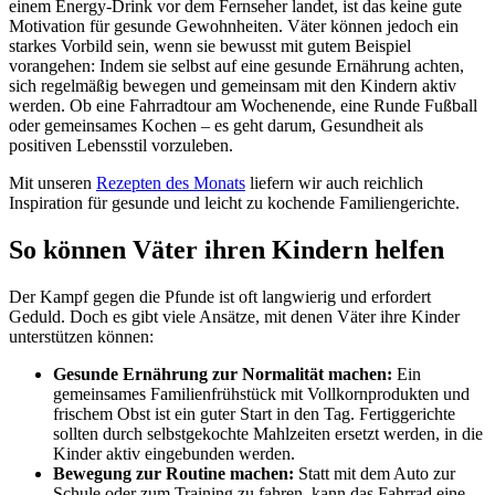
einem Energy-Drink vor dem Fernseher landet, ist das keine gute
Motivation für gesunde Gewohnheiten. Väter können jedoch ein
starkes Vorbild sein, wenn sie bewusst mit gutem Beispiel
vorangehen: Indem sie selbst auf eine gesunde Ernährung achten,
sich regelmäßig bewegen und gemeinsam mit den Kindern aktiv
werden. Ob eine Fahrradtour am Wochenende, eine Runde Fußball
oder gemeinsames Kochen – es geht darum, Gesundheit als
positiven Lebensstil vorzuleben.
Mit unseren
Rezepten des Monats
liefern wir auch reichlich
Inspiration für gesunde und leicht zu kochende Familiengerichte.
So können Väter ihren Kindern helfen
Der Kampf gegen die Pfunde ist oft langwierig und erfordert
Geduld. Doch es gibt viele Ansätze, mit denen Väter ihre Kinder
unterstützen können:
Gesunde Ernährung zur Normalität machen:
Ein
gemeinsames Familienfrühstück mit Vollkornprodukten und
frischem Obst ist ein guter Start in den Tag. Fertiggerichte
sollten durch selbstgekochte Mahlzeiten ersetzt werden, in die
Kinder aktiv eingebunden werden.
Bewegung zur Routine machen:
Statt mit dem Auto zur
Schule oder zum Training zu fahren, kann das Fahrrad eine