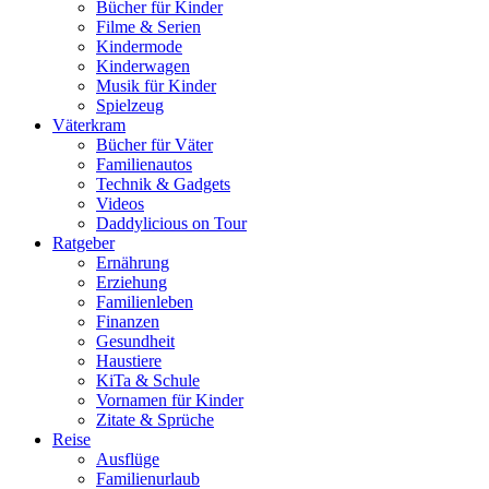
Bücher für Kinder
Filme & Serien
Kindermode
Kinderwagen
Musik für Kinder
Spielzeug
Väterkram
Bücher für Väter
Familienautos
Technik & Gadgets
Videos
Daddylicious on Tour
Ratgeber
Ernährung
Erziehung
Familienleben
Finanzen
Gesundheit
Haustiere
KiTa & Schule
Vornamen für Kinder
Zitate & Sprüche
Reise
Ausflüge
Familienurlaub