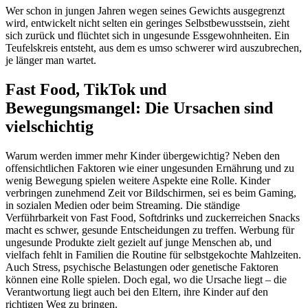
Wer schon in jungen Jahren wegen seines Gewichts ausgegrenzt
wird, entwickelt nicht selten ein geringes Selbstbewusstsein, zieht
sich zurück und flüchtet sich in ungesunde Essgewohnheiten. Ein
Teufelskreis entsteht, aus dem es umso schwerer wird auszubrechen,
je länger man wartet.
Fast Food, TikTok und
Bewegungsmangel: Die Ursachen sind
vielschichtig
Warum werden immer mehr Kinder übergewichtig? Neben den
offensichtlichen Faktoren wie einer ungesunden Ernährung und zu
wenig Bewegung spielen weitere Aspekte eine Rolle. Kinder
verbringen zunehmend Zeit vor Bildschirmen, sei es beim Gaming,
in sozialen Medien oder beim Streaming. Die ständige
Verführbarkeit von Fast Food, Softdrinks und zuckerreichen Snacks
macht es schwer, gesunde Entscheidungen zu treffen. Werbung für
ungesunde Produkte zielt gezielt auf junge Menschen ab, und
vielfach fehlt in Familien die Routine für selbstgekochte Mahlzeiten.
Auch Stress, psychische Belastungen oder genetische Faktoren
können eine Rolle spielen. Doch egal, wo die Ursache liegt – die
Verantwortung liegt auch bei den Eltern, ihre Kinder auf den
richtigen Weg zu bringen.