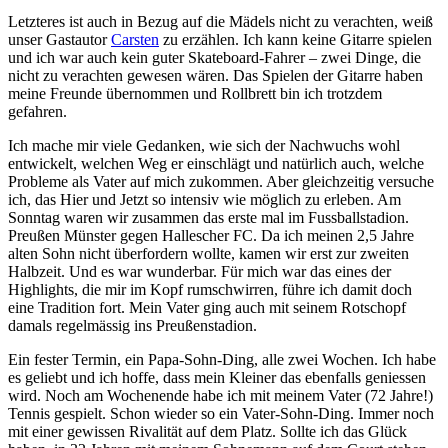
Letzteres ist auch in Bezug auf die Mädels nicht zu verachten, weiß
unser Gastautor
Carsten
zu erzählen. Ich kann keine Gitarre spielen
und ich war auch kein guter Skateboard-Fahrer – zwei Dinge, die
nicht zu verachten gewesen wären. Das Spielen der Gitarre haben
meine Freunde übernommen und Rollbrett bin ich trotzdem
gefahren.
Ich mache mir viele Gedanken, wie sich der Nachwuchs wohl
entwickelt, welchen Weg er einschlägt und natürlich auch, welche
Probleme als Vater auf mich zukommen. Aber gleichzeitig versuche
ich, das Hier und Jetzt so intensiv wie möglich zu erleben. Am
Sonntag waren wir zusammen das erste mal im Fussballstadion.
Preußen Münster gegen Hallescher FC. Da ich meinen 2,5 Jahre
alten Sohn nicht überfordern wollte, kamen wir erst zur zweiten
Halbzeit. Und es war wunderbar. Für mich war das eines der
Highlights, die mir im Kopf rumschwirren, führe ich damit doch
eine Tradition fort. Mein Vater ging auch mit seinem Rotschopf
damals regelmässig ins Preußenstadion.
Ein fester Termin, ein Papa-Sohn-Ding, alle zwei Wochen. Ich habe
es geliebt und ich hoffe, dass mein Kleiner das ebenfalls geniessen
wird. Noch am Wochenende habe ich mit meinem Vater (72 Jahre!)
Tennis gespielt. Schon wieder so ein Vater-Sohn-Ding. Immer noch
mit einer gewissen Rivalität auf dem Platz. Sollte ich das Glück