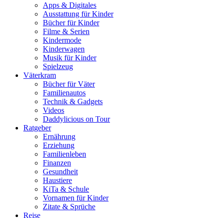
Apps & Digitales
Ausstattung für Kinder
Bücher für Kinder
Filme & Serien
Kindermode
Kinderwagen
Musik für Kinder
Spielzeug
Väterkram
Bücher für Väter
Familienautos
Technik & Gadgets
Videos
Daddylicious on Tour
Ratgeber
Ernährung
Erziehung
Familienleben
Finanzen
Gesundheit
Haustiere
KiTa & Schule
Vornamen für Kinder
Zitate & Sprüche
Reise