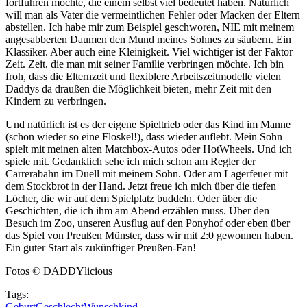
fortführen möchte, die einem selbst viel bedeutet haben. Natürlich
will man als Vater die vermeintlichen Fehler oder Macken der Eltern
abstellen. Ich habe mir zum Beispiel geschworen, NIE mit meinem
angesabberten Daumen den Mund meines Sohnes zu säubern. Ein
Klassiker. Aber auch eine Kleinigkeit. Viel wichtiger ist der Faktor
Zeit. Zeit, die man mit seiner Familie verbringen möchte. Ich bin
froh, dass die Elternzeit und flexiblere Arbeitszeitmodelle vielen
Daddys da draußen die Möglichkeit bieten, mehr Zeit mit den
Kindern zu verbringen.
Und natürlich ist es der eigene Spieltrieb oder das Kind im Manne
(schon wieder so eine Floskel!), dass wieder auflebt. Mein Sohn
spielt mit meinen alten Matchbox-Autos oder HotWheels. Und ich
spiele mit. Gedanklich sehe ich mich schon am Regler der
Carrerabahn im Duell mit meinem Sohn. Oder am Lagerfeuer mit
dem Stockbrot in der Hand. Jetzt freue ich mich über die tiefen
Löcher, die wir auf dem Spielplatz buddeln. Oder über die
Geschichten, die ich ihm am Abend erzählen muss. Über den
Besuch im Zoo, unseren Ausflug auf den Ponyhof oder eben über
das Spiel von Preußen Münster, dass wir mit 2:0 gewonnen haben.
Ein guter Start als zukünftiger Preußen-Fan!
Fotos © DADDYlicious
Tags:
Geburt
Geschlecht
Wunschkind