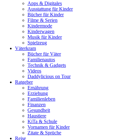
Apps & Digitales
Ausstattung für Kinder
Bücher für Kinder
Filme & Serien
Kindermode
Kinderwagen
Musik für Kinder
Spielzeug
Väterkram
Bücher für Väter
Familienautos
Technik & Gadgets
Videos
Daddylicious on Tour
Ratgeber
Ernährung
Erziehung
Familienleben
Finanzen
Gesundheit
Haustiere
KiTa & Schule
Vornamen für Kinder
Zitate & Sprüche
Reise