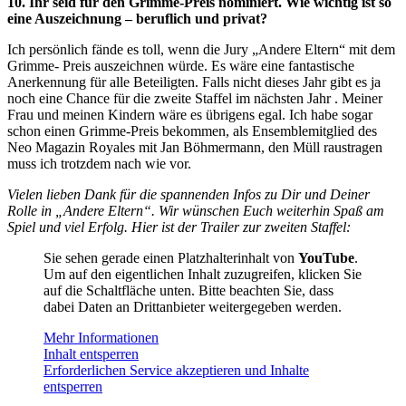
10. Ihr seid für den Grimme-Preis nominiert. Wie wichtig ist so
eine Auszeichnung – beruflich und privat?
Ich persönlich fände es toll, wenn die Jury „Andere Eltern“ mit dem
Grimme- Preis auszeichnen würde. Es wäre eine fantastische
Anerkennung für alle Beteiligten. Falls nicht dieses Jahr gibt es ja
noch eine Chance für die zweite Staffel im nächsten Jahr . Meiner
Frau und meinen Kindern wäre es übrigens egal. Ich habe sogar
schon einen Grimme-Preis bekommen, als Ensemblemitglied des
Neo Magazin Royales mit Jan Böhmermann, den Müll raustragen
muss ich trotzdem nach wie vor.
Vielen lieben Dank für die spannenden Infos zu Dir und Deiner
Rolle in „Andere Eltern“. Wir wünschen Euch weiterhin Spaß am
Spiel und viel Erfolg. Hier ist der Trailer zur zweiten Staffel:
Sie sehen gerade einen Platzhalterinhalt von
YouTube
.
Um auf den eigentlichen Inhalt zuzugreifen, klicken Sie
auf die Schaltfläche unten. Bitte beachten Sie, dass
dabei Daten an Drittanbieter weitergegeben werden.
Mehr Informationen
Inhalt entsperren
Erforderlichen Service akzeptieren und Inhalte
entsperren