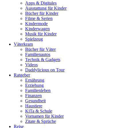
Apps & Digitales
Ausstattung für Kinder
Bücher für Kinder
Filme & Serien
Kindermode
Kinderwagen
Musik für Kinder
Spielzeug
Väterkram
Bücher für Väter
Familienautos
Technik & Gadgets
Videos
Daddylicious on Tour
Ratgeber
Ernährung
Erziehung
Familienleben
Finanzen
Gesundheit
Haustiere
KiTa & Schule
Vornamen für Kinder
Zitate & Sprüche
Reise