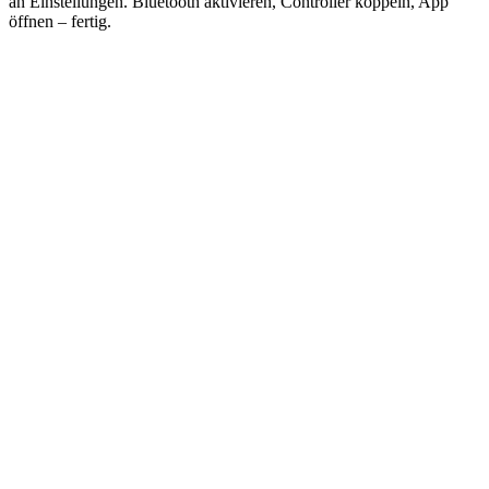
an Einstellungen. Bluetooth aktivieren, Controller koppeln, App
öffnen – fertig.