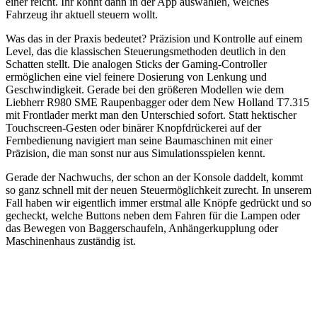
einer reicht. Ihr könnt dann in der App auswählen, welches
Fahrzeug ihr aktuell steuern wollt.
Was das in der Praxis bedeutet? Präzision und Kontrolle auf einem
Level, das die klassischen Steuerungsmethoden deutlich in den
Schatten stellt. Die analogen Sticks der Gaming-Controller
ermöglichen eine viel feinere Dosierung von Lenkung und
Geschwindigkeit. Gerade bei den größeren Modellen wie dem
Liebherr R980 SME Raupenbagger oder dem New Holland T7.315
mit Frontlader merkt man den Unterschied sofort. Statt hektischer
Touchscreen-Gesten oder binärer Knopfdrückerei auf der
Fernbedienung navigiert man seine Baumaschinen mit einer
Präzision, die man sonst nur aus Simulationsspielen kennt.
Gerade der Nachwuchs, der schon an der Konsole daddelt, kommt
so ganz schnell mit der neuen Steuermöglichkeit zurecht. In unserem
Fall haben wir eigentlich immer erstmal alle Knöpfe gedrückt und so
gecheckt, welche Buttons neben dem Fahren für die Lampen oder
das Bewegen von Baggerschaufeln, Anhängerkupplung oder
Maschinenhaus zuständig ist.