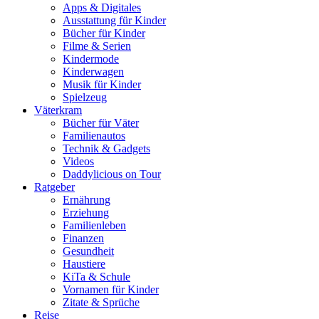
Apps & Digitales
Ausstattung für Kinder
Bücher für Kinder
Filme & Serien
Kindermode
Kinderwagen
Musik für Kinder
Spielzeug
Väterkram
Bücher für Väter
Familienautos
Technik & Gadgets
Videos
Daddylicious on Tour
Ratgeber
Ernährung
Erziehung
Familienleben
Finanzen
Gesundheit
Haustiere
KiTa & Schule
Vornamen für Kinder
Zitate & Sprüche
Reise