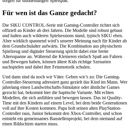
sorgen für stundenlangen Spielspaß.
Für wen ist das Ganze gedacht?
Die SIKU CONTROL-Serie mit Gaming-Controller richtet sich
offiziell an Kinder ab drei Jahren. Die Modelle sind robust gebaut
und halten auch wilderen Spielsessions stand, typisch SIKU eben.
Aber wirklich spannend wird’s unserer Meinung nach für Kinder ab
dem Grundschulalter aufwärts. Die Kombination aus physischem
Spielzeug und digitaler Steuerung spricht dabei eine breite
Altersspanne an. Während die Kleineren einfach Spaß am Fahren
und Bewegen haben, können ältere Kids richtige Szenarien
nachspielen und dabei ihre Feinmotorik schulen.
Und dann sind da noch wir Väter. Geben wir’s zu: Die Gaming-
Controller-Steuerung adressiert ganz gezielt das Kind im Mann. Wer
jahrelang einen Landwirtschafts-Simulator oder ähnliche Games
gezockt hat, bekommt hier die haptische Variante. Mit echten
Modellen, die sich anfühlen und bewegen lassen. Das ist Quality-
Time mit den Kindern auf einem Level, bei dem beide Generationen
voll auf ihre Kosten kommen. Papa holt seinen alten PlayStation-
Controller raus, Junior bekommt den Xbox-Controller, und schon
entsteht ein gemeinsames Baustellenprojekt, bei dem niemand auf
einen Bildschirm starren muss.