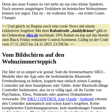
Denn das neue Feature ist viel mehr als nur eine kleine Spielerei.
Nach unseren ausgiebigen Testfahren im heimischen Wohnzimmer
können wir sagen: Das ist – im wahrsten Sinn – ein echter Game-
Changer.
>> Und gleich zu Beginn noch eine coole News mit einem
exklusiven Angebot: Mit dem
Rabattcode „daddylicious“
gibt es
im Onlineshop
siku.de
nochmals 10% Rabatt on-top auf das bereits
zum Black Friday reduzierte Control-Sortiment. Gültig ist der Code
vom 17.11.2025 bis 24.11.2025 23:59Uhr. <<
Vom Bildschirm auf den
Wohnzimmerteppich
Die Idee ist so simpel wie genial: Statt die fernsteuerbaren SIKU-
Modelle über die App oder die herkömmliche Bluetooth-
Fernbedienung zu lenken, koppelt man einfach seinen Gaming-
Controller mit dem Smartphone oder Tablet. Jeder Bluetooth-fähige
Controller funktioniert, also ist es völlig egal, ob ihr Geräte von
PlayStation, Xbox, Nintendo oder anderen Drittanbietern
verwendet. Die
SIKU CONTROL App
(
Apple
/
Android
) erkennt
den Controller automatisch und schon kann’s losgehen. Keine
komplizierten Einrichtungsprozesse, kein stundenlanges Fummeln