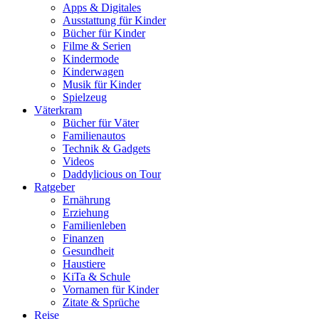
Apps & Digitales
Ausstattung für Kinder
Bücher für Kinder
Filme & Serien
Kindermode
Kinderwagen
Musik für Kinder
Spielzeug
Väterkram
Bücher für Väter
Familienautos
Technik & Gadgets
Videos
Daddylicious on Tour
Ratgeber
Ernährung
Erziehung
Familienleben
Finanzen
Gesundheit
Haustiere
KiTa & Schule
Vornamen für Kinder
Zitate & Sprüche
Reise