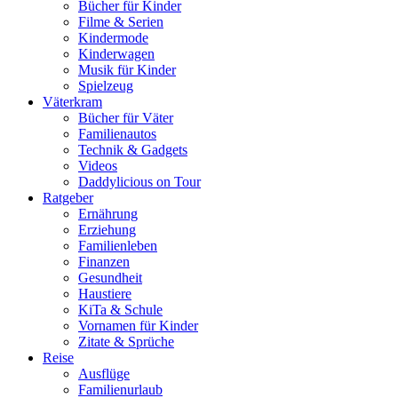
Bücher für Kinder
Filme & Serien
Kindermode
Kinderwagen
Musik für Kinder
Spielzeug
Väterkram
Bücher für Väter
Familienautos
Technik & Gadgets
Videos
Daddylicious on Tour
Ratgeber
Ernährung
Erziehung
Familienleben
Finanzen
Gesundheit
Haustiere
KiTa & Schule
Vornamen für Kinder
Zitate & Sprüche
Reise
Ausflüge
Familienurlaub