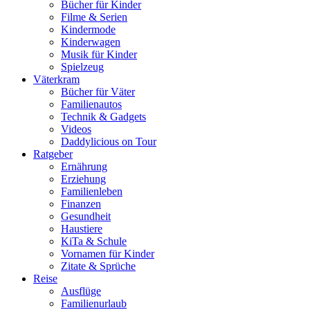
Bücher für Kinder
Filme & Serien
Kindermode
Kinderwagen
Musik für Kinder
Spielzeug
Väterkram
Bücher für Väter
Familienautos
Technik & Gadgets
Videos
Daddylicious on Tour
Ratgeber
Ernährung
Erziehung
Familienleben
Finanzen
Gesundheit
Haustiere
KiTa & Schule
Vornamen für Kinder
Zitate & Sprüche
Reise
Ausflüge
Familienurlaub