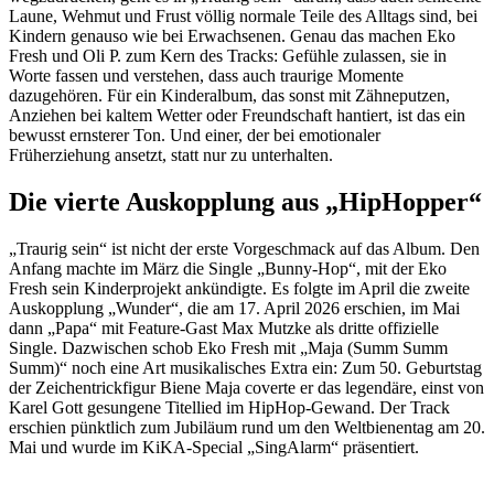
Laune, Wehmut und Frust völlig normale Teile des Alltags sind, bei
Kindern genauso wie bei Erwachsenen. Genau das machen Eko
Fresh und Oli P. zum Kern des Tracks: Gefühle zulassen, sie in
Worte fassen und verstehen, dass auch traurige Momente
dazugehören. Für ein Kinderalbum, das sonst mit Zähneputzen,
Anziehen bei kaltem Wetter oder Freundschaft hantiert, ist das ein
bewusst ernsterer Ton. Und einer, der bei emotionaler
Früherziehung ansetzt, statt nur zu unterhalten.
Die vierte Auskopplung aus „HipHopper“
„Traurig sein“ ist nicht der erste Vorgeschmack auf das Album. Den
Anfang machte im März die Single „Bunny-Hop“, mit der Eko
Fresh sein Kinderprojekt ankündigte. Es folgte im April die zweite
Auskopplung „Wunder“, die am 17. April 2026 erschien, im Mai
dann „Papa“ mit Feature-Gast Max Mutzke als dritte offizielle
Single. Dazwischen schob Eko Fresh mit „Maja (Summ Summ
Summ)“ noch eine Art musikalisches Extra ein: Zum 50. Geburtstag
der Zeichentrickfigur Biene Maja coverte er das legendäre, einst von
Karel Gott gesungene Titellied im HipHop-Gewand. Der Track
erschien pünktlich zum Jubiläum rund um den Weltbienentag am 20.
Mai und wurde im KiKA-Special „SingAlarm“ präsentiert.