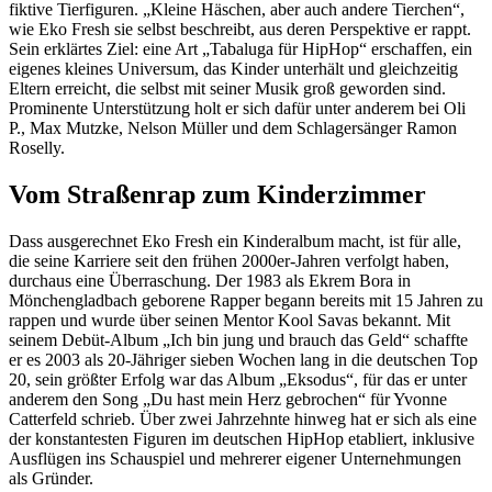
fiktive Tierfiguren. „Kleine Häschen, aber auch andere Tierchen“,
wie Eko Fresh sie selbst beschreibt, aus deren Perspektive er rappt.
Sein erklärtes Ziel: eine Art „Tabaluga für HipHop“ erschaffen, ein
eigenes kleines Universum, das Kinder unterhält und gleichzeitig
Eltern erreicht, die selbst mit seiner Musik groß geworden sind.
Prominente Unterstützung holt er sich dafür unter anderem bei Oli
P., Max Mutzke, Nelson Müller und dem Schlagersänger Ramon
Roselly.
Vom Straßenrap zum Kinderzimmer
Dass ausgerechnet Eko Fresh ein Kinderalbum macht, ist für alle,
die seine Karriere seit den frühen 2000er-Jahren verfolgt haben,
durchaus eine Überraschung. Der 1983 als Ekrem Bora in
Mönchengladbach geborene Rapper begann bereits mit 15 Jahren zu
rappen und wurde über seinen Mentor Kool Savas bekannt. Mit
seinem Debüt-Album „Ich bin jung und brauch das Geld“ schaffte
er es 2003 als 20-Jähriger sieben Wochen lang in die deutschen Top
20, sein größter Erfolg war das Album „Eksodus“, für das er unter
anderem den Song „Du hast mein Herz gebrochen“ für Yvonne
Catterfeld schrieb. Über zwei Jahrzehnte hinweg hat er sich als eine
der konstantesten Figuren im deutschen HipHop etabliert, inklusive
Ausflügen ins Schauspiel und mehrerer eigener Unternehmungen
als Gründer.