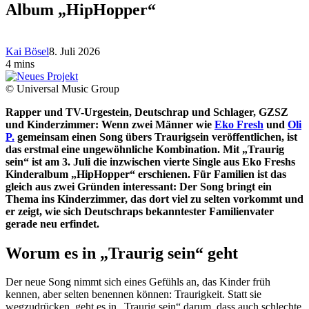
Album „HipHopper“
Kai Bösel
8. Juli 2026
4 mins
© Universal Music Group
Rapper und TV-Urgestein, Deutschrap und Schlager, GZSZ
und Kinderzimmer: Wenn zwei Männer wie
Eko Fresh
und
Oli
P.
gemeinsam einen Song übers Traurigsein veröffentlichen, ist
das erstmal eine ungewöhnliche Kombination. Mit „Traurig
sein“ ist am 3. Juli die inzwischen vierte Single aus Eko Freshs
Kinderalbum „HipHopper“ erschienen. Für Familien ist das
gleich aus zwei Gründen interessant: Der Song bringt ein
Thema ins Kinderzimmer, das dort viel zu selten vorkommt und
er zeigt, wie sich Deutschraps bekanntester Familienvater
gerade neu erfindet.
Worum es in „Traurig sein“ geht
Der neue Song nimmt sich eines Gefühls an, das Kinder früh
kennen, aber selten benennen können: Traurigkeit. Statt sie
wegzudrücken, geht es in „Traurig sein“ darum, dass auch schlechte