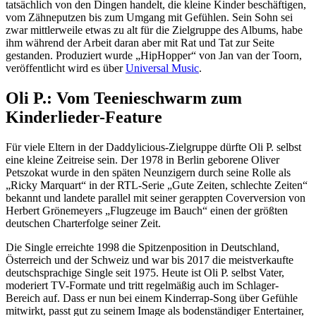
tatsächlich von den Dingen handelt, die kleine Kinder beschäftigen,
vom Zähneputzen bis zum Umgang mit Gefühlen. Sein Sohn sei
zwar mittlerweile etwas zu alt für die Zielgruppe des Albums, habe
ihm während der Arbeit daran aber mit Rat und Tat zur Seite
gestanden. Produziert wurde „HipHopper“ von Jan van der Toorn,
veröffentlicht wird es über
Universal Music
.
Oli P.: Vom Teenieschwarm zum
Kinderlieder-Feature
Für viele Eltern in der Daddylicious-Zielgruppe dürfte Oli P. selbst
eine kleine Zeitreise sein. Der 1978 in Berlin geborene Oliver
Petszokat wurde in den späten Neunzigern durch seine Rolle als
„Ricky Marquart“ in der RTL-Serie „Gute Zeiten, schlechte Zeiten“
bekannt und landete parallel mit seiner gerappten Coverversion von
Herbert Grönemeyers „Flugzeuge im Bauch“ einen der größten
deutschen Charterfolge seiner Zeit.
Die Single erreichte 1998 die Spitzenposition in Deutschland,
Österreich und der Schweiz und war bis 2017 die meistverkaufte
deutschsprachige Single seit 1975. Heute ist Oli P. selbst Vater,
moderiert TV-Formate und tritt regelmäßig auch im Schlager-
Bereich auf. Dass er nun bei einem Kinderrap-Song über Gefühle
mitwirkt, passt gut zu seinem Image als bodenständiger Entertainer,