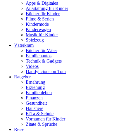
Apps & Digitales
Ausstattung für Kinder
Bücher für Kinder
Filme & Serien
Kindermode
Kinderwagen
Musik für Kinder
Spielzeug
Väterkram
Bücher für Väter
Familienautos
Technik & Gadgets
Videos
Daddylicious on Tour
Ratgeber
Ernährung
Erziehung
Familienleben
Finanzen
Gesundheit
Haustiere
KiTa & Schule
Vornamen für Kinder
Zitate & Sprüche
Reise