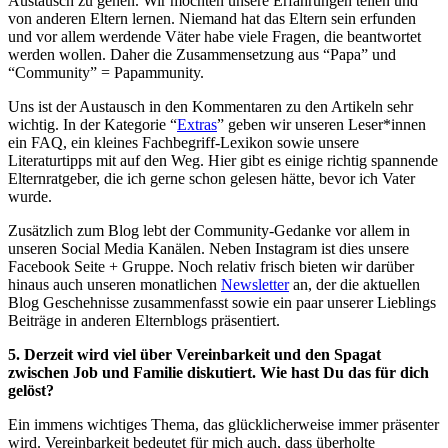
Austausch zu gehen. Wir möchten unsere Erfahrungen teilen und
von anderen Eltern lernen. Niemand hat das Eltern sein erfunden
und vor allem werdende Väter habe viele Fragen, die beantwortet
werden wollen. Daher die Zusammensetzung aus “Papa” und
“Community” = Papammunity.
Uns ist der Austausch in den Kommentaren zu den Artikeln sehr
wichtig. In der Kategorie “
Extras
” geben wir unseren Leser*innen
ein FAQ, ein kleines Fachbegriff-Lexikon sowie unsere
Literaturtipps mit auf den Weg. Hier gibt es einige richtig spannende
Elternratgeber, die ich gerne schon gelesen hätte, bevor ich Vater
wurde.
Zusätzlich zum Blog lebt der Community-Gedanke vor allem in
unseren Social Media Kanälen. Neben Instagram ist dies unsere
Facebook Seite + Gruppe. Noch relativ frisch bieten wir darüber
hinaus auch unseren monatlichen
Newsletter
an, der die aktuellen
Blog Geschehnisse zusammenfasst sowie ein paar unserer Lieblings
Beiträge in anderen Elternblogs präsentiert.
5. Derzeit wird viel über Vereinbarkeit und den Spagat
zwischen Job und Familie diskutiert. Wie hast Du das für dich
gelöst?
Ein immens wichtiges Thema, das glücklicherweise immer präsenter
wird. Vereinbarkeit bedeutet für mich auch, dass überholte