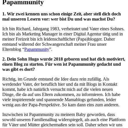
Papammunity
1. Wir zwei kennen uns schon einige Zeit, aber stell dich doch
mal unseren Lesern vor: wer bist Du und was machst Du?
Ich bin Richard, Jahrgang 1983, verheiratet und Vater eines Sohnes.
Ich bin als Marketing Manager in einer Digital Agentur tätig und in
meiner Freizeit bin ich leidenschaftlicher (Papa)blogger. Daher
entstand während der Schwangerschaft meiner Frau unser
Elternblog “
Papammunity
”.
2. Dein Sohn Hugo wurde 2018 geboren und hat dich motiviert,
einen Blog zu starten. Für wen ist Papammunity gedacht und
was gibt es dort?
Richtig, im Grunde entstand die Idee dazu rein zufällig. Als
werdender Vater, der beruflich hier und da mit Blogs in Kontakt
kommt, habe ich natürlich versucht mich auf die vielen neuen
Dinge, die da auf uns Eltern zukommen, zu informieren. Ich habe
viele inspirierende und spannende Mamablogs gefunden, leider
wenig aus der Papa-Perspektive. So kam dann eins zum anderen.
Inzwischen ist Papammunity zu meinem Baby geworden, dass
sowohl unseren Familienalltag widerspiegelt, als auch eine Plattform
für Väter und Mütter gleichermaßen sein soll. Daher sehen wir uns