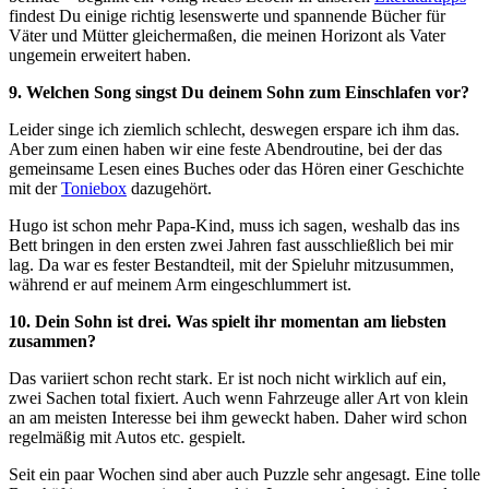
findest Du einige richtig lesenswerte und spannende Bücher für
Väter und Mütter gleichermaßen, die meinen Horizont als Vater
ungemein erweitert haben.
9. Welchen Song singst Du deinem Sohn zum Einschlafen vor?
Leider singe ich ziemlich schlecht, deswegen erspare ich ihm das.
Aber zum einen haben wir eine feste Abendroutine, bei der das
gemeinsame Lesen eines Buches oder das Hören einer Geschichte
mit der
Toniebox
dazugehört.
Hugo ist schon mehr Papa-Kind, muss ich sagen, weshalb das ins
Bett bringen in den ersten zwei Jahren fast ausschließlich bei mir
lag. Da war es fester Bestandteil, mit der Spieluhr mitzusummen,
während er auf meinem Arm eingeschlummert ist.
10. Dein Sohn ist drei. Was spielt ihr momentan am liebsten
zusammen?
Das variiert schon recht stark. Er ist noch nicht wirklich auf ein,
zwei Sachen total fixiert. Auch wenn Fahrzeuge aller Art von klein
an am meisten Interesse bei ihm geweckt haben. Daher wird schon
regelmäßig mit Autos etc. gespielt.
Seit ein paar Wochen sind aber auch Puzzle sehr angesagt. Eine tolle