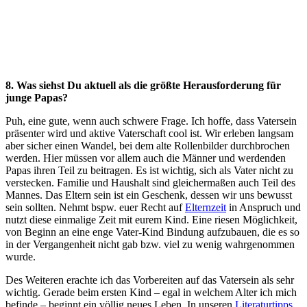
8. Was siehst Du aktuell als die größte Herausforderung für
junge Papas?
Puh, eine gute, wenn auch schwere Frage. Ich hoffe, dass Vatersein
präsenter wird und aktive Vaterschaft cool ist. Wir erleben langsam
aber sicher einen Wandel, bei dem alte Rollenbilder durchbrochen
werden. Hier müssen vor allem auch die Männer und werdenden
Papas ihren Teil zu beitragen. Es ist wichtig, sich als Vater nicht zu
verstecken. Familie und Haushalt sind gleichermaßen auch Teil des
Mannes. Das Eltern sein ist ein Geschenk, dessen wir uns bewusst
sein sollten. Nehmt bspw. euer Recht auf
Elternzeit
in Anspruch und
nutzt diese einmalige Zeit mit eurem Kind. Eine riesen Möglichkeit,
von Beginn an eine enge Vater-Kind Bindung aufzubauen, die es so
in der Vergangenheit nicht gab bzw. viel zu wenig wahrgenommen
wurde.
Des Weiteren erachte ich das Vorbereiten auf das Vatersein als sehr
wichtig. Gerade beim ersten Kind – egal in welchem Alter ich mich
befinde – beginnt ein völlig neues Leben. In unseren
Literaturtipps