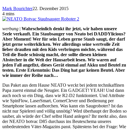
Mark Bourichter
22. Dezember 2015
4 mins
werbung
|
Wahrscheinlich denkt ihr jetzt, wir haben unsere
Seele verkauft. Ein Staubsauger von Neato bei DADDYlicious?
Aber Moment! Wer für sein Leben gerne Staub saugt, der darf
jetzt gerne weiterklicken. Wer allerdings seine wertvolle Zeit
lieber draußen mit den Kids verbringen möchte, während das
Teil die Bude schüssig macht, der sollte diesen kleinen
Abstecher in die Welt der Hausarbeit lesen. Wir waren auf
jeden Fall angefixt, dieses Gerät einmal auf Akku und Beutel zu
testen. Erste Erkenntnis: Das Ding hat gar keinen Beutel. Aber
wie immer der Reihe nach…
Das Paket aus dem Hause NEATO weckt bei jedem technikaffinen
Papa zuerst einmal die Neugier. Ein GADGET! YEAH! Und dann
auch noch so ein Ding, dass wie R2-D2 funktioniert. Und Attribute
wie SpinFlow, LaserSmart, CornerClever und Bedienung per
Smartphone lassen aufhorchen. Was kann ein Saugroboter? Ist das
nicht nur Spielerei und völlig unnötig? Wird überhaupt der Boden so
sauber, als würde der Chef selbst Hand anlegen? Ihr merkt also, dass
der NEATO botvac D85 durchaus ins Beuteschema unseres
unbedeutenden Väter-Magazins passt. Spätestens bei der Frage: Wie