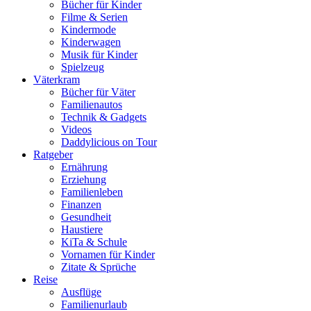
Bücher für Kinder
Filme & Serien
Kindermode
Kinderwagen
Musik für Kinder
Spielzeug
Väterkram
Bücher für Väter
Familienautos
Technik & Gadgets
Videos
Daddylicious on Tour
Ratgeber
Ernährung
Erziehung
Familienleben
Finanzen
Gesundheit
Haustiere
KiTa & Schule
Vornamen für Kinder
Zitate & Sprüche
Reise
Ausflüge
Familienurlaub