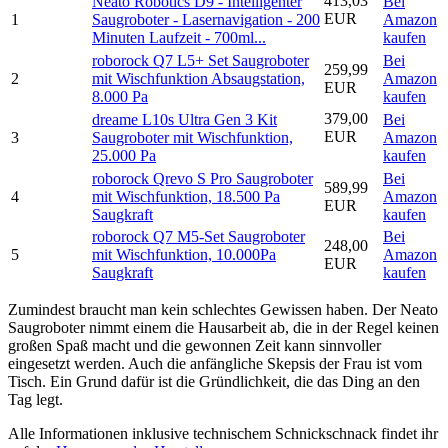
413,03
Neato Robotics D9 - Intelligenter
Bei
EUR
1
Saugroboter - Lasernavigation - 200
Amazon
Minuten Laufzeit - 700ml...
kaufen
roborock Q7 L5+ Set Saugroboter
Bei
259,99
2
mit Wischfunktion Absaugstation,
Amazon
EUR
8.000 Pa
kaufen
379,00
dreame L10s Ultra Gen 3 Kit
Bei
EUR
3
Saugroboter mit Wischfunktion,
Amazon
25.000 Pa
kaufen
roborock Qrevo S Pro Saugroboter
Bei
589,99
4
mit Wischfunktion, 18.500 Pa
Amazon
EUR
Saugkraft
kaufen
roborock Q7 M5-Set Saugroboter
Bei
248,00
5
mit Wischfunktion, 10.000Pa
Amazon
EUR
Saugkraft
kaufen
Zumindest braucht man kein schlechtes Gewissen haben. Der Neato
Saugroboter nimmt einem die Hausarbeit ab, die in der Regel keinen
großen Spaß macht und die gewonnen Zeit kann sinnvoller
eingesetzt werden. Auch die anfängliche Skepsis der Frau ist vom
Tisch. Ein Grund dafür ist die Gründlichkeit, die das Ding an den
Tag legt.
Alle Informationen inklusive technischem Schnickschnack findet ihr