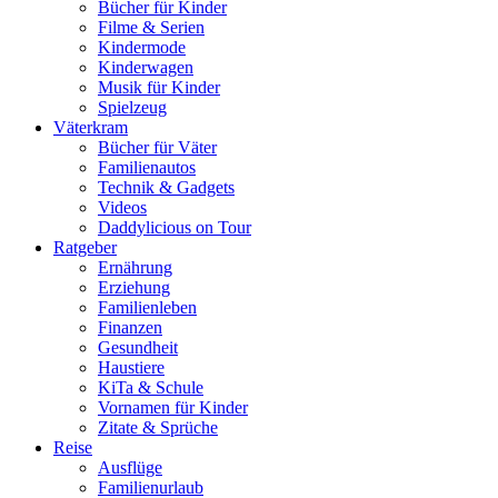
Bücher für Kinder
Filme & Serien
Kindermode
Kinderwagen
Musik für Kinder
Spielzeug
Väterkram
Bücher für Väter
Familienautos
Technik & Gadgets
Videos
Daddylicious on Tour
Ratgeber
Ernährung
Erziehung
Familienleben
Finanzen
Gesundheit
Haustiere
KiTa & Schule
Vornamen für Kinder
Zitate & Sprüche
Reise
Ausflüge
Familienurlaub