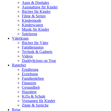
Apps & Digitales
Ausstattung für Kinder
Bücher für Kinder
Filme & Serien
Kindermode
Kinderwagen
Musik für Kinder
Spielzeug
Väterkram
Bücher für Väter
Familienautos
Technik & Gadgets
Videos
Daddylicious on Tour
Ratgeber
Ernährung
Erziehung
Familienleben
Finanzen
Gesundheit
Haustiere
KiTa & Schule
Vornamen für Kinder
Zitate & Sprüche
Reise