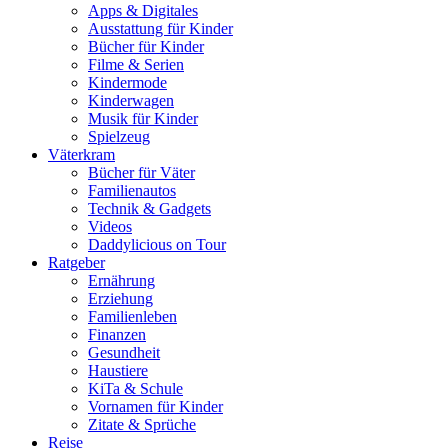
Apps & Digitales
Ausstattung für Kinder
Bücher für Kinder
Filme & Serien
Kindermode
Kinderwagen
Musik für Kinder
Spielzeug
Väterkram
Bücher für Väter
Familienautos
Technik & Gadgets
Videos
Daddylicious on Tour
Ratgeber
Ernährung
Erziehung
Familienleben
Finanzen
Gesundheit
Haustiere
KiTa & Schule
Vornamen für Kinder
Zitate & Sprüche
Reise