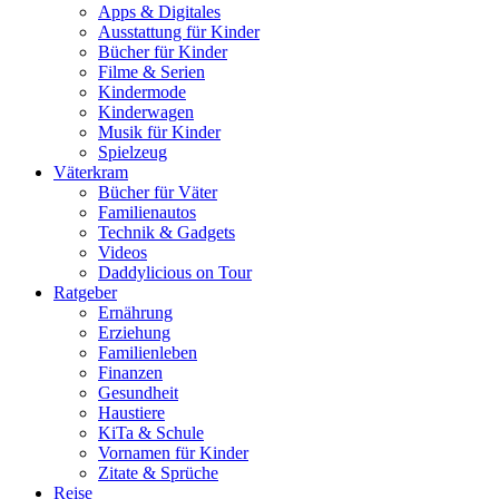
Apps & Digitales
Ausstattung für Kinder
Bücher für Kinder
Filme & Serien
Kindermode
Kinderwagen
Musik für Kinder
Spielzeug
Väterkram
Bücher für Väter
Familienautos
Technik & Gadgets
Videos
Daddylicious on Tour
Ratgeber
Ernährung
Erziehung
Familienleben
Finanzen
Gesundheit
Haustiere
KiTa & Schule
Vornamen für Kinder
Zitate & Sprüche
Reise