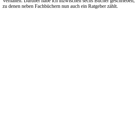
Verhalten. Darüber habe ich inzwischen sechs Bücher geschrieben,
zu denen neben Fachbüchern nun auch ein Ratgeber zählt.