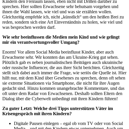
Kindern den Freiraum lassen, eben nicht mit Dritten darüber zu
sprechen. Hier sollten Erwachsene sehr behutsam vorgehen und
ihnen die Wahl lassen, wie viel und was sie erzählen wollen.
Gleichzeitig empfehle ich, nicht „künstlich“ um den heißen Brei zu
reden, sondern sich eine Art Einverständnis zu holen, wie viel und
was besprochen werden darf.
Wie sehr beeinflussen die Medien mein Kind und wie gelingt
mir ein verantwortungsvoller Umgang?
Enorm! Vor allem Social Media beeinflusst Kinder, aber auch
Erwachsene sehr. Wir konnten das am Ukraine-Krieg gut sehen.
Plötzlich gab es neben journalistischen Beiträgen auch ukrainische
oder russische Influencer, die aus ihrer Sicht berichten. Gleichzeitig
stellt sich dabei auch immer die Frage, wie seriös die Quelle ist. Hier
hilft nur, mit dem Kind über Gesehenes zu sprechen, denn oft sehen
sie extreme Situationen via Smartphone, die nicht für ihre Augen
gedacht sind. Hinzu kommen unangebrachte Kommentare, und das
oft unter dem Radar von Erwachsenen. Deshalb sollten Eltern den
Dialog über die Cyberwelt unbedingt mit ihren Kindern führen!
Zu guter Letzt: Welche drei Tipps unterstützen Väter im
Krisengespräch mit ihren Kindern?
Digitale Pausen einlegen – egal ob vom TV oder von Social
Media – und mit den Kindern etwas unternehmen. Auch um