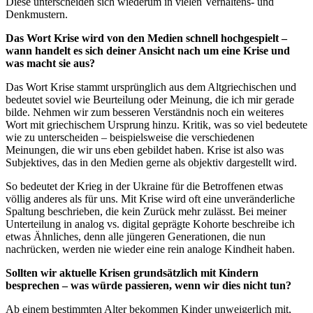
Diese unterscheiden sich wiederum in vielen Verhaltens- und
Denkmustern.
Das Wort Krise wird von den Medien schnell hochgespielt –
wann handelt es sich deiner Ansicht nach um eine Krise und
was macht sie aus?
Das Wort Krise stammt ursprünglich aus dem Altgriechischen und
bedeutet soviel wie Beurteilung oder Meinung, die ich mir gerade
bilde. Nehmen wir zum besseren Verständnis noch ein weiteres
Wort mit griechischem Ursprung hinzu. Kritik, was so viel bedeutete
wie zu unterscheiden – beispielsweise die verschiedenen
Meinungen, die wir uns eben gebildet haben. Krise ist also was
Subjektives, das in den Medien gerne als objektiv dargestellt wird.
So bedeutet der Krieg in der Ukraine für die Betroffenen etwas
völlig anderes als für uns. Mit Krise wird oft eine unveränderliche
Spaltung beschrieben, die kein Zurück mehr zulässt. Bei meiner
Unterteilung in analog vs. digital geprägte Kohorte beschreibe ich
etwas Ähnliches, denn alle jüngeren Generationen, die nun
nachrücken, werden nie wieder eine rein analoge Kindheit haben.
Sollten wir aktuelle Krisen grundsätzlich mit Kindern
besprechen – was würde passieren, wenn wir dies nicht tun?
Ab einem bestimmten Alter bekommen Kinder unweigerlich mit,