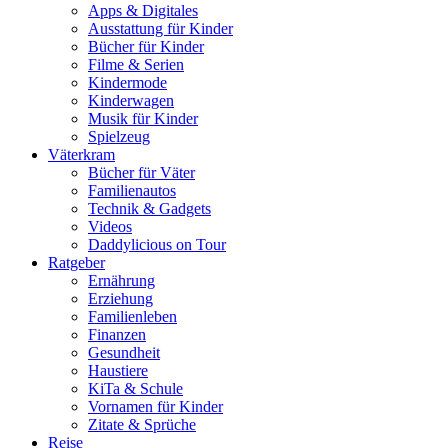
Apps & Digitales
Ausstattung für Kinder
Bücher für Kinder
Filme & Serien
Kindermode
Kinderwagen
Musik für Kinder
Spielzeug
Väterkram
Bücher für Väter
Familienautos
Technik & Gadgets
Videos
Daddylicious on Tour
Ratgeber
Ernährung
Erziehung
Familienleben
Finanzen
Gesundheit
Haustiere
KiTa & Schule
Vornamen für Kinder
Zitate & Sprüche
Reise