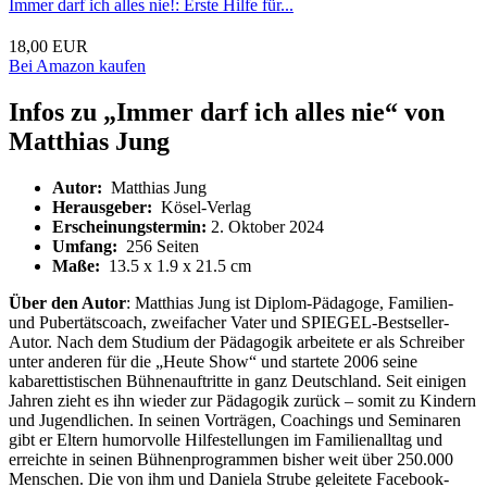
Immer darf ich alles nie!: Erste Hilfe für...
18,00 EUR
Bei Amazon kaufen
Infos zu „Immer darf ich alles nie“ von
Matthias Jung
Autor: ‎
Matthias Jung
Herausgeber: ‎
Kösel-Verlag
Erscheinungstermin:
2. Oktober 2024
Umfang: ‎
256 Seiten
Maße: ‎
13.5 x 1.9 x 21.5 cm
Über den Autor
: Matthias Jung ist Diplom-Pädagoge, Familien-
und Pubertätscoach, zweifacher Vater und SPIEGEL-Bestseller-
Autor. Nach dem Studium der Pädagogik arbeitete er als Schreiber
unter anderen für die „Heute Show“ und startete 2006 seine
kabarettistischen Bühnenauftritte in ganz Deutschland. Seit einigen
Jahren zieht es ihn wieder zur Pädagogik zurück – somit zu Kindern
und Jugendlichen. In seinen Vorträgen, Coachings und Seminaren
gibt er Eltern humorvolle Hilfestellungen im Familienalltag und
erreichte in seinen Bühnenprogrammen bisher weit über 250.000
Menschen. Die von ihm und Daniela Strube geleitete Facebook-