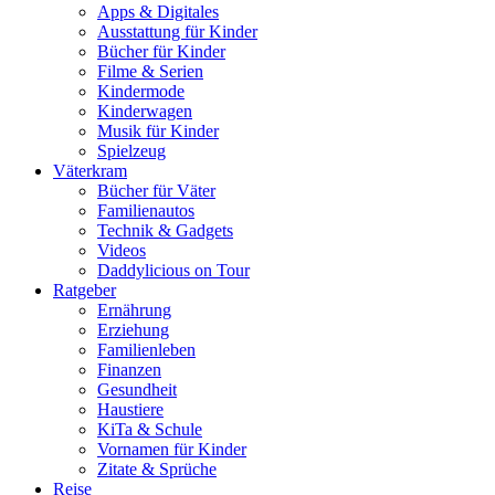
Apps & Digitales
Ausstattung für Kinder
Bücher für Kinder
Filme & Serien
Kindermode
Kinderwagen
Musik für Kinder
Spielzeug
Väterkram
Bücher für Väter
Familienautos
Technik & Gadgets
Videos
Daddylicious on Tour
Ratgeber
Ernährung
Erziehung
Familienleben
Finanzen
Gesundheit
Haustiere
KiTa & Schule
Vornamen für Kinder
Zitate & Sprüche
Reise