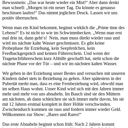
Bewusstsein: „Das war heute wieder ein Mist!“ Aber dann denkt
man schnell: „Morgen ist ein neuer Tag. Da könnte es genauso
beschissen laufen!“ Das nimmt jeglichen Druck. Lassen wir uns
positiv überraschen.
Wenn man ein Kind bekommt, beginnt wirklich die „Prime time des
Lebens!“ Es ist nicht so wie im Schwimmbecken. „Wenn man erst
mal drin ist, dann geht‘s! Nein, man muss direkt wieder raus und
wird ins nächste kalte Wasser geschmissen. Es gibt keine
Probephase für Erziehung, kein Seepferdchen, kein
Feedbackgespräch und keinen Führerschein. Und wenn der
Tragetuchführerschein kurz Abhilfe geschafft hat, steht schon die
nächste Phase vor der Tür – und wir im nächsten kalten Wasser.
Wir geben in der Erziehung unser Bestes und versuchen mit unseren
Kindern dabei stets in Beziehung zu gehen. Aber spätestens in der
Pubertät merkt man, dass es eine Fernbeziehung wird, obwohl man
im selben Haus wohnt. Unser Kind wird sich mit den Jahren immer
mehr und mehr von uns abnabeln. Im Bauch sind sie den Müttern
am nächsten, ab dann schleichen sie sich immer mehr davon, bis sie
mit 12 Jahren erstmal komplett in ihrer Höhle verschwinden.
Zwischendurch kommen sie raus und fordern immer wieder Geld.
Willkommen zur Show: „Bares und Rares!“
Das erste Abnabeln beginnt schon früh: Nach 2 Jahren kommt