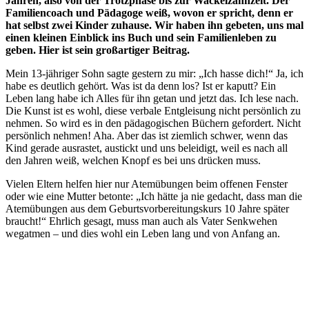
Jahren, also von der Trotzphase bis zur Wackelzahnzeit. Der
Familiencoach und Pädagoge weiß, wovon er spricht, denn er
hat selbst zwei Kinder zuhause. Wir haben ihn gebeten, uns mal
einen kleinen Einblick ins Buch und sein Familienleben zu
geben. Hier ist sein großartiger Beitrag.
Mein 13-jähriger Sohn sagte gestern zu mir: „Ich hasse dich!“ Ja, ich
habe es deutlich gehört. Was ist da denn los? Ist er kaputt? Ein
Leben lang habe ich Alles für ihn getan und jetzt das. Ich lese nach.
Die Kunst ist es wohl, diese verbale Entgleisung nicht persönlich zu
nehmen. So wird es in den pädagogischen Büchern gefordert. Nicht
persönlich nehmen! Aha. Aber das ist ziemlich schwer, wenn das
Kind gerade ausrastet, austickt und uns beleidigt, weil es nach all
den Jahren weiß, welchen Knopf es bei uns drücken muss.
Vielen Eltern helfen hier nur Atemübungen beim offenen Fenster
oder wie eine Mutter betonte: „Ich hätte ja nie gedacht, dass man die
Atemübungen aus dem Geburtsvorbereitungskurs 10 Jahre später
braucht!“ Ehrlich gesagt, muss man auch als Vater Senkwehen
wegatmen – und dies wohl ein Leben lang und von Anfang an.