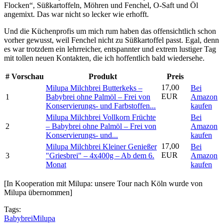
Flocken“, Süßkartoffeln, Möhren und Fenchel, O-Saft und Öl
angemixt. Das war nicht so lecker wie erhofft.
Und die Küchenprofis um mich rum haben das offensichtlich schon
vorher gewusst, weil Fenchel nicht zu Süßkartoffel passt. Egal, denn
es war trotzdem ein lehrreicher, entspannter und extrem lustiger Tag
mit tollen neuen Kontakten, die ich hoffentlich bald wiedersehe.
#
Vorschau
Produkt
Preis
17,00
Milupa Milchbrei Butterkeks –
Bei
EUR
1
Babybrei ohne Palmöl – Frei von
Amazon
Konservierungs- und Farbstoffen...
kaufen
Milupa Milchbrei Vollkorn Früchte
Bei
2
– Babybrei ohne Palmöl – Frei von
Amazon
Konservierungs- und...
kaufen
17,00
Milupa Milchbrei Kleiner Genießer
Bei
EUR
3
"Griesbrei" – 4x400g – Ab dem 6.
Amazon
Monat
kaufen
[In Kooperation mit Milupa: unsere Tour nach Köln wurde von
Milupa übernommen]
Tags:
Babybrei
Milupa