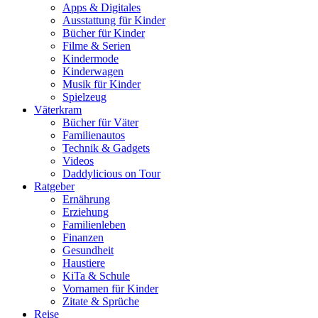
Apps & Digitales
Ausstattung für Kinder
Bücher für Kinder
Filme & Serien
Kindermode
Kinderwagen
Musik für Kinder
Spielzeug
Väterkram
Bücher für Väter
Familienautos
Technik & Gadgets
Videos
Daddylicious on Tour
Ratgeber
Ernährung
Erziehung
Familienleben
Finanzen
Gesundheit
Haustiere
KiTa & Schule
Vornamen für Kinder
Zitate & Sprüche
Reise