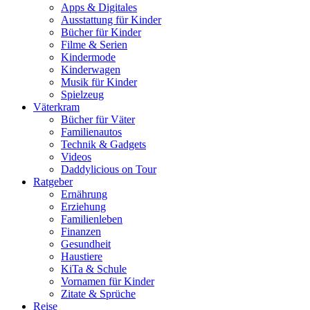
Apps & Digitales
Ausstattung für Kinder
Bücher für Kinder
Filme & Serien
Kindermode
Kinderwagen
Musik für Kinder
Spielzeug
Väterkram
Bücher für Väter
Familienautos
Technik & Gadgets
Videos
Daddylicious on Tour
Ratgeber
Ernährung
Erziehung
Familienleben
Finanzen
Gesundheit
Haustiere
KiTa & Schule
Vornamen für Kinder
Zitate & Sprüche
Reise