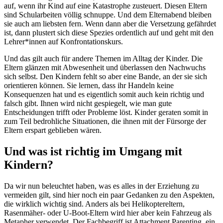
auf, wenn ihr Kind auf eine Katastrophe zusteuert. Diesen Eltern
sind Schularbeiten völlig schnuppe. Und dem Elternabend bleiben
sie auch am liebsten fern. Wenn dann aber die Versetzung gefährdet
ist, dann plustert sich diese Spezies ordentlich auf und geht mit den
Lehrer*innen auf Konfrontationskurs.
Und das gilt auch für andere Themen im Alltag der Kinder. Die
Eltern glänzen mit Abwesenheit und überlassen den Nachwuchs
sich selbst. Den Kindern fehlt so aber eine Bande, an der sie sich
orientieren können. Sie lernen, dass ihr Handeln keine
Konsequenzen hat und es eigentlich somit auch kein richtig und
falsch gibt. Ihnen wird nicht gespiegelt, wie man gute
Entscheidungen trifft oder Probleme löst. Kinder geraten somit in
zum Teil bedrohliche Situationen, die ihnen mit der Fürsorge der
Eltern erspart geblieben wären.
Und was ist richtig im Umgang mit
Kindern?
Da wir nun beleuchtet haben, was es alles in der Erziehung zu
vermeiden gilt, sind hier noch ein paar Gedanken zu den Aspekten,
die wirklich wichtig sind. Anders als bei Helikoptereltern,
Rasenmäher- oder U-Boot-Eltern wird hier aber kein Fahrzeug als
Metapher verwendet. Der Fachbegriff ist Attachment Parenting, ein