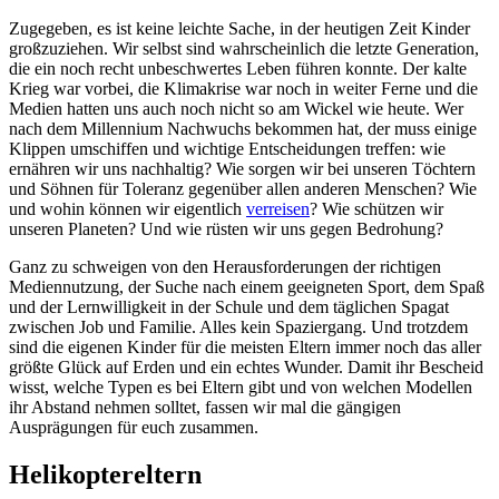
Zugegeben, es ist keine leichte Sache, in der heutigen Zeit Kinder
großzuziehen. Wir selbst sind wahrscheinlich die letzte Generation,
die ein noch recht unbeschwertes Leben führen konnte. Der kalte
Krieg war vorbei, die Klimakrise war noch in weiter Ferne und die
Medien hatten uns auch noch nicht so am Wickel wie heute. Wer
nach dem Millennium Nachwuchs bekommen hat, der muss einige
Klippen umschiffen und wichtige Entscheidungen treffen: wie
ernähren wir uns nachhaltig? Wie sorgen wir bei unseren Töchtern
und Söhnen für Toleranz gegenüber allen anderen Menschen? Wie
und wohin können wir eigentlich
verreisen
? Wie schützen wir
unseren Planeten? Und wie rüsten wir uns gegen Bedrohung?
Ganz zu schweigen von den Herausforderungen der richtigen
Mediennutzung, der Suche nach einem geeigneten Sport, dem Spaß
und der Lernwilligkeit in der Schule und dem täglichen Spagat
zwischen Job und Familie. Alles kein Spaziergang. Und trotzdem
sind die eigenen Kinder für die meisten Eltern immer noch das aller
größte Glück auf Erden und ein echtes Wunder. Damit ihr Bescheid
wisst, welche Typen es bei Eltern gibt und von welchen Modellen
ihr Abstand nehmen solltet, fassen wir mal die gängigen
Ausprägungen für euch zusammen.
Helikoptereltern