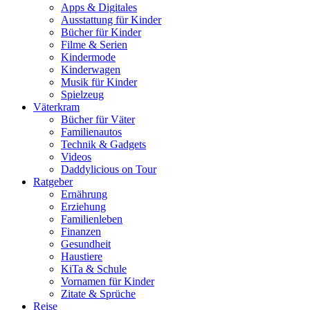
Apps & Digitales
Ausstattung für Kinder
Bücher für Kinder
Filme & Serien
Kindermode
Kinderwagen
Musik für Kinder
Spielzeug
Väterkram
Bücher für Väter
Familienautos
Technik & Gadgets
Videos
Daddylicious on Tour
Ratgeber
Ernährung
Erziehung
Familienleben
Finanzen
Gesundheit
Haustiere
KiTa & Schule
Vornamen für Kinder
Zitate & Sprüche
Reise