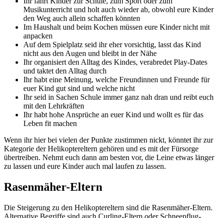
Ihr fahrt Kinder zur Schule, zum Sport oder zum
Musikunterricht und holt auch wieder ab, obwohl eure Kinder
den Weg auch allein schaffen könnten
Im Haushalt und beim Kochen müssen eure Kinder nicht mit
anpacken
Auf dem Spielplatz seid ihr eher vorsichtig, lasst das Kind
nicht aus den Augen und bleibt in der Nähe
Ihr organisiert den Alltag des Kindes, verabredet Play-Dates
und taktet den Alltag durch
Ihr habt eine Meinung, welche Freundinnen und Freunde für
euer Kind gut sind und welche nicht
Ihr seid in Sachen Schule immer ganz nah dran und reibt euch
mit den Lehrkräften
Ihr habt hohe Ansprüche an euer Kind und wollt es für das
Leben fit machen
Wenn ihr hier bei vielen der Punkte zustimmen nickt, könntet ihr zur
Kategorie der Helikoptereltern gehören und es mit der Fürsorge
übertreiben. Nehmt euch dann am besten vor, die Leine etwas länger
zu lassen und eure Kinder auch mal laufen zu lassen.
Rasenmäher-Eltern
Die Steigerung zu den Helikoptereltern sind die Rasenmäher-Eltern.
Alternative Begriffe sind auch Curling-Eltern oder Schneepflug-