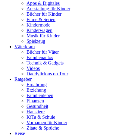
Apps & Digitales
Ausstattung für Kinder
Bücher für Kinder
Filme & Serien
Kindermode
Kinderwagen
Musik für Kinder
Spielzeug
Väterkram
Bücher für Väter
Familienautos
Technik & Gadgets
Videos
Daddylicious on Tour
Ratgeber
Ernährung
Erziehung
Familienleben
Finanzen
Gesundheit
Haustiere
KiTa & Schule
Vornamen für Kinder
Zitate & Sprüche
Reise