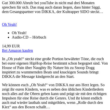
Gut 300.000 Abrufe bei youTube in nicht mal drei Monaten
sprechen für sich. Das mag auch daran liegen, dass hinter Siggi,
dem Gesangspartner von DIKKA, der Kultrapper SIDO steckt…
Oh Yeah!
Oh Yeah!
Audio-CD – Hörbuch
14,99 EUR
Bei Amazon kaufen
In „Oh yeah!“ steckt eine große Portion bewährter Töne, die euch
bei eurer eigenen HipHop-Reise bestimmt schon begegnet sind. Von
House of Pain über Naughty By Nature bis zu Snoop Dogg
inspiriert zu wummernden Beats und knackigen Sounds bringt
DIKKA die Message kindgerecht an den Start.
Wir können euch „Oh Yeah!“ von DIKKA nur ans Herz legen. So
zeigt ihr euren Kindern, was es neben den üblichen Kinderliedern
noch alles auf die Ohren geben kann und prägt sie mit den richtigen
Impulsen für eine Reise durch die Genres. Und ihr könnt endlich
auch mal wieder lauthals und mitgröhlen, wenn „Rolle durch den
Kiez“ aus den Boxen schallt…