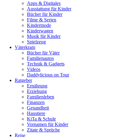
Apps & Digitales
Ausstattung für Kinder
Bücher für Kinder
Filme & Serien
Kindermode
Kinderwagen
Musik für Kinder
Spielzeug
Väterkram
Bücher für Väter
Familienautos
Technik & Gadgets
Videos
Daddylicious on Tour
Ratgeber
Ernährung
Erziehung
Familienleben
Finanzen
Gesundheit
Haustiere
KiTa & Schule
Vornamen für Kinder
Zitate & Sprüche
Reise