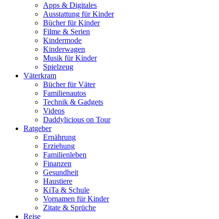
Apps & Digitales
Ausstattung für Kinder
Bücher für Kinder
Filme & Serien
Kindermode
Kinderwagen
Musik für Kinder
Spielzeug
Väterkram
Bücher für Väter
Familienautos
Technik & Gadgets
Videos
Daddylicious on Tour
Ratgeber
Ernährung
Erziehung
Familienleben
Finanzen
Gesundheit
Haustiere
KiTa & Schule
Vornamen für Kinder
Zitate & Sprüche
Reise