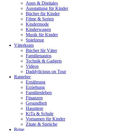
Apps & Digitales
Ausstattung für Kinder
Bücher für Kinder
Filme & Serien
Kindermode
Kinderwagen
Musik für Kinder
Spielzeug
Väterkram
Bücher für Väter
Familienautos
Technik & Gadgets
Videos
Daddylicious on Tour
Ratgeber
Ernährung
Erziehung
Familienleben
Finanzen
Gesundheit
Haustiere
KiTa & Schule
Vornamen für Kinder
Zitate & Sprüche
Reise