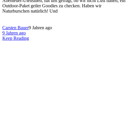
Abenteuer-Utensilien, hat uns gefragt, ob wir nicht Lust hätten, ein
Outdoor-Paket geiler Goodies zu checken. Haben wir
Naturburschen natürlich! Und
Carsten Bauer
9 Jahren ago
9 Jahren ago
Keep Reading