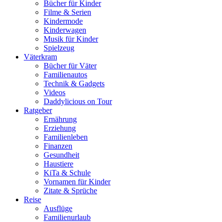
Bücher für Kinder
Filme & Serien
Kindermode
Kinderwagen
Musik für Kinder
Spielzeug
Väterkram
Bücher für Väter
Familienautos
Technik & Gadgets
Videos
Daddylicious on Tour
Ratgeber
Ernährung
Erziehung
Familienleben
Finanzen
Gesundheit
Haustiere
KiTa & Schule
Vornamen für Kinder
Zitate & Sprüche
Reise
Ausflüge
Familienurlaub