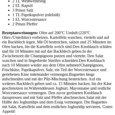
2 TL Weißweinessig
2 EL Rapsöl
3 Prisen Salz
1 TL Paprikapulver (edelsüß)
1 EL Worcestersauce
2 Prisen Pfeffer
Rezeptanweisungen:
Ofen auf 200°C Umluft (220°C
Ober-/Unterhitze) vorheizen. Kartoffeln waschen, vierteln und auf
ein Backblech legen. Mit Öl bestreichen, salzen und 25 Minuten im
Ofen backen, bis die Kartoffeln weich sind.Den Knoblauch schälen
und für 10 Minuten mit auf das Backblech geben.In der
Zwischenzeit die Champignons putzen und vierteln. Den Salat
waschen und in fingerbreite Streifen schneiden.Den Knoblauch
nach 10 Minuten wieder aus dem Ofen nehmen!Champignons,
Frischkäse, Paprikapulver, Salz, ein Teil der Worcestersauce und
geriebenen Käse miteinander vermengen.Baguettes längs
aufschneiden und mit der Pilz-Mischung bestreichen. Auf ein
weiteres Backblech geben und ca. 15 Minuten backen, bis der Käse
geschmolzen ist.Währenddessen Joghurt, Mayonnaise und restliche
Worcestersauce vermengen. Den zuvor gerösteten Knoblauch
dazupressen und mit Salz und Pfeffer abschmecken.Salat mit der
Hälfte des Joghurtdips und dem Essig vermengen. Die Baguettes
mit Salat, Kartoffeln und dem restlichen Joghurtdip servieren. Guten
Appetit!