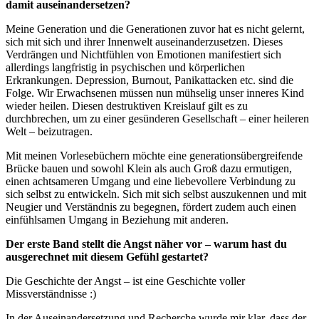
damit auseinandersetzen?
Meine Generation und die Generationen zuvor hat es nicht gelernt,
sich mit sich und ihrer Innenwelt auseinanderzusetzen. Dieses
Verdrängen und Nichtfühlen von Emotionen manifestiert sich
allerdings langfristig in psychischen und körperlichen
Erkrankungen. Depression, Burnout, Panikattacken etc. sind die
Folge. Wir Erwachsenen müssen nun mühselig unser inneres Kind
wieder heilen. Diesen destruktiven Kreislauf gilt es zu
durchbrechen, um zu einer gesünderen Gesellschaft – einer heileren
Welt – beizutragen.
Mit meinen Vorlesebüchern möchte eine generationsübergreifende
Brücke bauen und sowohl Klein als auch Groß dazu ermutigen,
einen achtsameren Umgang und eine liebevollere Verbindung zu
sich selbst zu entwickeln. Sich mit sich selbst auszukennen und mit
Neugier und Verständnis zu begegnen, fördert zudem auch einen
einfühlsamen Umgang in Beziehung mit anderen.
Der erste Band stellt die Angst näher vor – warum hast du
ausgerechnet mit diesem Gefühl gestartet?
Die Geschichte der Angst – ist eine Geschichte voller
Missverständnisse :)
In der Auseinandersetzung und Recherche wurde mir klar, dass der