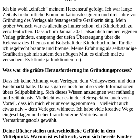
Ich bin wohl „einfach“ meinem Herzensruf gefolgt. Ich war lange
Zeit als freiberufliche Kommunikationsdesignerin und drei Jahre vor
Gründung des Verlags als festangestellte Grafikerin tätig. Mein
großer Wunsch war es allerdings immer schon, ein Kinderbuch zu
veröffentlichen. Dass ich im Januar 2021 tatsächlich meinen eigenen
Verlag gründete, entsprang der tiefen Überzeugung über die
Relevanz des Themas und Botschaft der Kinderbuchreihe, für die
ich regelrecht brannte und brenne. Meine Erfahrung als selbständige
Grafikerin gab mir zudem den nötigen Mut, es einfach mal zu
versuchen. Es könnte ja funktionieren :).
Was war die größte Herausforderung im Gründungsprozess?
Dass ich keine Ahnung vom Verlegen, dem Verlagswesen und dem
Buchmarkt hatte. Damals gab es noch nicht so viele Informationen
übers Selfpublishing. Sich dieses Wissen anzueignen war mühselig
und zeitintensiv. Vielleicht war es in der Retrospektive auch von
Vorteil, dass ich mich eher unvoreingenommen – vielleicht auch
etwas naiv – dem Verlegen widmete. Ich habe viele kreative Wege
eingeschlagen und eher branchenferne Vertriebs- und
Vermarktungstools gewählt.
Deine Bücher stellen unterschiedliche Gefühle in dem
Mittelpunkt. Warum ist es hilfreich, wenn sich bereits Kinder