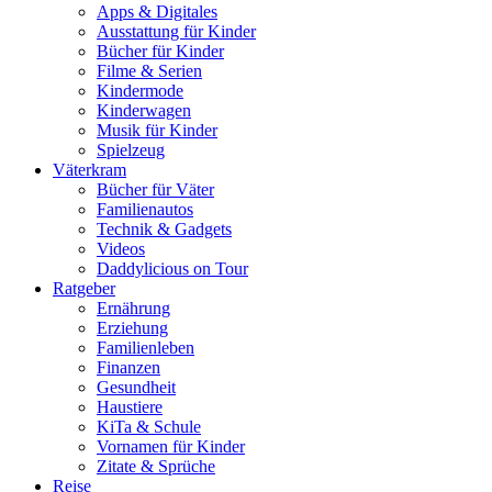
Apps & Digitales
Ausstattung für Kinder
Bücher für Kinder
Filme & Serien
Kindermode
Kinderwagen
Musik für Kinder
Spielzeug
Väterkram
Bücher für Väter
Familienautos
Technik & Gadgets
Videos
Daddylicious on Tour
Ratgeber
Ernährung
Erziehung
Familienleben
Finanzen
Gesundheit
Haustiere
KiTa & Schule
Vornamen für Kinder
Zitate & Sprüche
Reise