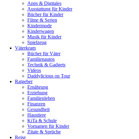
Apps & Digitales
Ausstattung für Kinder
Bücher für Kinder
Filme & Serien
Kindermode
Kinderwagen
Musik für Kinder
Spielzeug
Väterkram
Bücher für Väter
Familienautos
Technik & Gadgets
Videos
Daddylicious on Tour
Ratgeber
Ernährung
Erziehung
Familienleben
Finanzen
Gesundheit
Haustiere
KiTa & Schule
Vornamen für Kinder
Zitate & Sprüche
Reise