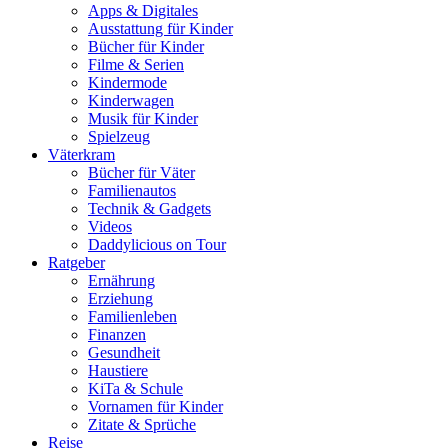
Apps & Digitales
Ausstattung für Kinder
Bücher für Kinder
Filme & Serien
Kindermode
Kinderwagen
Musik für Kinder
Spielzeug
Väterkram
Bücher für Väter
Familienautos
Technik & Gadgets
Videos
Daddylicious on Tour
Ratgeber
Ernährung
Erziehung
Familienleben
Finanzen
Gesundheit
Haustiere
KiTa & Schule
Vornamen für Kinder
Zitate & Sprüche
Reise