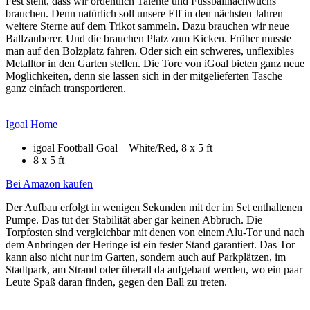
Fest steht, dass wir ordentlich Talente und Fussballnachwuchs
brauchen. Denn natürlich soll unsere Elf in den nächsten Jahren
weitere Sterne auf dem Trikot sammeln. Dazu brauchen wir neue
Ballzauberer. Und die brauchen Platz zum Kicken. Früher musste
man auf den Bolzplatz fahren. Oder sich ein schweres, unflexibles
Metalltor in den Garten stellen. Die Tore von iGoal bieten ganz neue
Möglichkeiten, denn sie lassen sich in der mitgelieferten Tasche
ganz einfach transportieren.
Igoal Home
igoal Football Goal – White/Red, 8 x 5 ft
8 x 5 ft
Bei Amazon kaufen
Der Aufbau erfolgt in wenigen Sekunden mit der im Set enthaltenen
Pumpe. Das tut der Stabilität aber gar keinen Abbruch. Die
Torpfosten sind vergleichbar mit denen von einem Alu-Tor und nach
dem Anbringen der Heringe ist ein fester Stand garantiert. Das Tor
kann also nicht nur im Garten, sondern auch auf Parkplätzen, im
Stadtpark, am Strand oder überall da aufgebaut werden, wo ein paar
Leute Spaß daran finden, gegen den Ball zu treten.