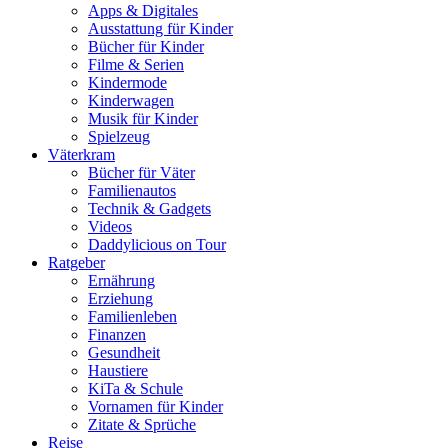
Apps & Digitales
Ausstattung für Kinder
Bücher für Kinder
Filme & Serien
Kindermode
Kinderwagen
Musik für Kinder
Spielzeug
Väterkram
Bücher für Väter
Familienautos
Technik & Gadgets
Videos
Daddylicious on Tour
Ratgeber
Ernährung
Erziehung
Familienleben
Finanzen
Gesundheit
Haustiere
KiTa & Schule
Vornamen für Kinder
Zitate & Sprüche
Reise