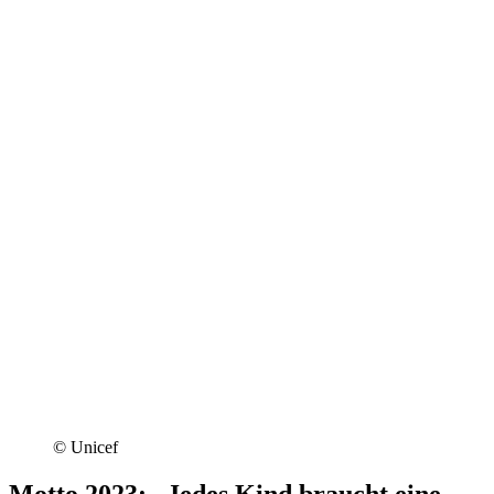
© Unicef
Motto 2023: „Jedes Kind braucht eine