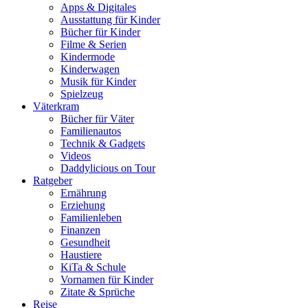
Apps & Digitales
Ausstattung für Kinder
Bücher für Kinder
Filme & Serien
Kindermode
Kinderwagen
Musik für Kinder
Spielzeug
Väterkram
Bücher für Väter
Familienautos
Technik & Gadgets
Videos
Daddylicious on Tour
Ratgeber
Ernährung
Erziehung
Familienleben
Finanzen
Gesundheit
Haustiere
KiTa & Schule
Vornamen für Kinder
Zitate & Sprüche
Reise