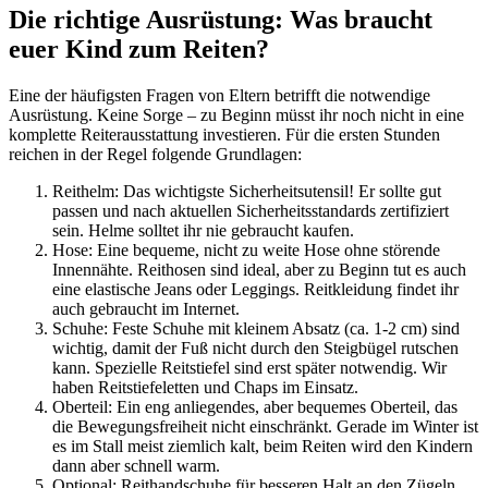
Die richtige Ausrüstung: Was braucht
euer Kind zum Reiten?
Eine der häufigsten Fragen von Eltern betrifft die notwendige
Ausrüstung. Keine Sorge – zu Beginn müsst ihr noch nicht in eine
komplette Reiterausstattung investieren. Für die ersten Stunden
reichen in der Regel folgende Grundlagen:
Reithelm: Das wichtigste Sicherheitsutensil! Er sollte gut
passen und nach aktuellen Sicherheitsstandards zertifiziert
sein. Helme solltet ihr nie gebraucht kaufen.
Hose: Eine bequeme, nicht zu weite Hose ohne störende
Innennähte. Reithosen sind ideal, aber zu Beginn tut es auch
eine elastische Jeans oder Leggings. Reitkleidung findet ihr
auch gebraucht im Internet.
Schuhe: Feste Schuhe mit kleinem Absatz (ca. 1-2 cm) sind
wichtig, damit der Fuß nicht durch den Steigbügel rutschen
kann. Spezielle Reitstiefel sind erst später notwendig. Wir
haben Reitstiefeletten und Chaps im Einsatz.
Oberteil: Ein eng anliegendes, aber bequemes Oberteil, das
die Bewegungsfreiheit nicht einschränkt. Gerade im Winter ist
es im Stall meist ziemlich kalt, beim Reiten wird den Kindern
dann aber schnell warm.
Optional: Reithandschuhe für besseren Halt an den Zügeln