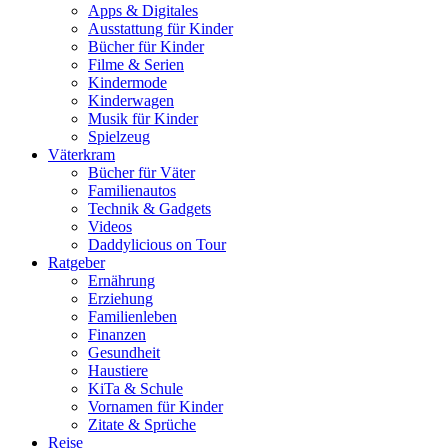
Apps & Digitales
Ausstattung für Kinder
Bücher für Kinder
Filme & Serien
Kindermode
Kinderwagen
Musik für Kinder
Spielzeug
Väterkram
Bücher für Väter
Familienautos
Technik & Gadgets
Videos
Daddylicious on Tour
Ratgeber
Ernährung
Erziehung
Familienleben
Finanzen
Gesundheit
Haustiere
KiTa & Schule
Vornamen für Kinder
Zitate & Sprüche
Reise