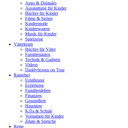
Apps & Digitales
Ausstattung für Kinder
Bücher für Kinder
Filme & Serien
Kindermode
Kinderwagen
Musik für Kinder
Spielzeug
Väterkram
Bücher für Väter
Familienautos
Technik & Gadgets
Videos
Daddylicious on Tour
Ratgeber
Ernährung
Erziehung
Familienleben
Finanzen
Gesundheit
Haustiere
KiTa & Schule
Vornamen für Kinder
Zitate & Sprüche
Reise