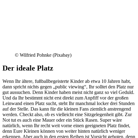
© Wilfried Pohnke (Pixabay)
Der ideale Platz
Wenn Ihr ältere, fußballbegeisterte Kinder ab etwa 10 Jahren habt,
dann spricht nichts gegen „public viewing“, Ihr solltet den Platz nur
gut aussuchen. Denn Kinder haben meist nicht ganz so viel Geduld.
Und da Ihr bestimmt nicht erst direkt zum Anpfiff vor der großen
Leinwand einen Platz sucht, steht Ihr manchmal locker drei Stunden
auf der Stelle. Das kann für die kleinen Fans ziemlich anstrengend
werden. Checkt also, ob es vielleicht eine Sitzgelegenheit gibt. Zur
Not tut es auch eine Mauer oder ein Stück Rasen. Super wäre
natürlich, wenn Ihr recht weit vorne einen geeigneten Platz findet,
denn Eure Kleinen können von weiter hinten natürlich weniger
erkennen. Aber auch in den ersten Reihen ist Vorsicht geboten, denn