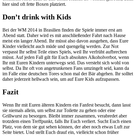
hier sind oft fette Boxen platziert.
Don’t drink with Kids
Bei der WM 2014 in Brasilien finden die Spiele immer erst am
Abend statt. Daher wird es mit anschließender Fahrt nach Hause
meist ein langer Abend. Ihr müsst also davon ausgehen, dass Eure
Kinder vielleicht auch müde und quengelig werden. Zur Not
verpasst Ihr selbst Teile eines Spiels, weil Ihr verfrüht aufbrechen
müsst. Auf jeden Fall gilt für Euch absolutes Alkoholverbot, wenn
Ihr mit Euren Kindern unterwegs seid. Das versteht sich wohl von
selbst. Da Ihr oft von angetrunkenen Fans umzingelt seid, kann da
im Falle eine deutschen Tores schon mal der Bär abgehen. Ihr solltet
daher jederzeit hellwach sein, um auf Eure Kids aufzupassen.
Fazit
Wenn Ihr mit Euren älteren Kindern ein Fanfest besucht, dann lasst
sie niemals allein, um selbst zur Toilette zu gehen oder eine
Grillwurst zu besorgen. Bleibt immer zusammen, verabredet aber
trotzdem einen Treffpunkt, falls Ihr Euch verliert. Sucht Euch einen
Platz, von dem sie gut sehen können, der aber noch etwas Luft zur
Seite bietet. Und stellt Euch drauf ein, vielleicht schon früher