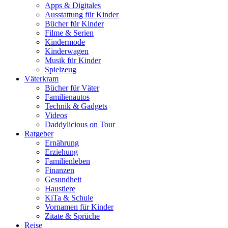
Apps & Digitales
Ausstattung für Kinder
Bücher für Kinder
Filme & Serien
Kindermode
Kinderwagen
Musik für Kinder
Spielzeug
Väterkram
Bücher für Väter
Familienautos
Technik & Gadgets
Videos
Daddylicious on Tour
Ratgeber
Ernährung
Erziehung
Familienleben
Finanzen
Gesundheit
Haustiere
KiTa & Schule
Vornamen für Kinder
Zitate & Sprüche
Reise