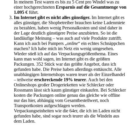
In meinem Test waren es bis zu 5 Cent pro Windel was zu
einer hochgerechneten
Ersparnis auf die Gesamtmenge von
1.095 €
führt.
Im Internet gibt es nicht alles günstiger.
Im Internet gibt es
alles günstiger, die Shopbetreiber brauchen keine Ladenmiete
zu bezahlen, haben wenig Personalkosten und sind daher in
der Lage deutlich günstigere Preise anzubieten. So ist die
landläufige Meinung – was auch auf viele Produkte zutrifft.
Kann ich auch bei Pampers „
online
“ ein echtes Schnäppchen
machen? Ich habe mich im Netz ein wenig umgesehen.
Wieder stieß ich auf das Verpackungsgrößenthema. Eines
kann man wohl sagen, im Internet gibt es die größten
Packungen. 352 Stück war das größte Angebot, dass ich
gefunden habe. Die Preise haben allerdings enttäuscht. Alle
unabhängigen Internetshops waren teuer als der Einzelhandel
– teilweise
erschreckende 19% teurer
. Auch bei den
Onlineshops großer Drogerieketten wie Schlecker oder
Rossmann lässt sich kaum günstiger einkaufen. Bei Schlecker
kosten die Packungen online genau das gleiche wie offline
nur das hier, abhängig vom Gesamtbestellwert, noch
Transportkosten aufgeschlagen werden.
Verpackungseinheiten wie die 64er, die ich im Laden nicht
gefunden habe, sind sogar noch teurer als die Windeln aus
dem Laden.