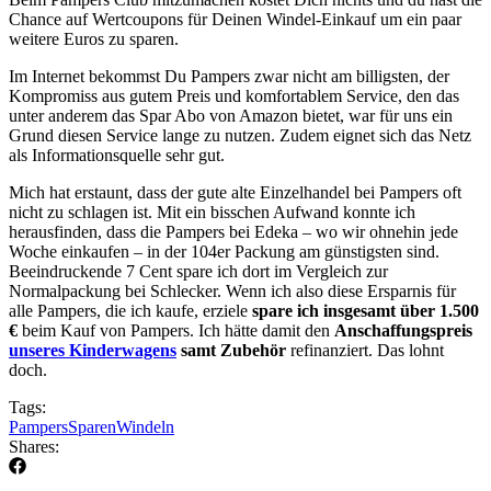
Chance auf Wertcoupons für Deinen Windel-Einkauf um ein paar
weitere Euros zu sparen.
Im Internet bekommst Du Pampers zwar nicht am billigsten, der
Kompromiss aus gutem Preis und komfortablem Service, den das
unter anderem das Spar Abo von Amazon bietet, war für uns ein
Grund diesen Service lange zu nutzen. Zudem eignet sich das Netz
als Informationsquelle sehr gut.
Mich hat erstaunt, dass der gute alte Einzelhandel bei Pampers oft
nicht zu schlagen ist. Mit ein bisschen Aufwand konnte ich
herausfinden, dass die Pampers bei Edeka – wo wir ohnehin jede
Woche einkaufen – in der 104er Packung am günstigsten sind.
Beeindruckende 7 Cent spare ich dort im Vergleich zur
Normalpackung bei Schlecker. Wenn ich also diese Ersparnis für
alle Pampers, die ich kaufe, erziele
spare ich insgesamt über 1.500
€
beim Kauf von Pampers. Ich hätte damit den
Anschaffungspreis
unseres Kinderwagens
samt Zubehör
refinanziert. Das lohnt
doch.
Tags:
Pampers
Sparen
Windeln
Shares: