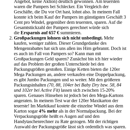
Angebot, keine Aktion) deutlich gewonnen. Am teuersten
waren die Pampers bei Schlecker. Ein Vergleich der
Geschäfte, die Du vor Ort hast, lohnt also. In meinem Fall
konnte ich beim Kauf der Pampers im günstigsten Geschäft 3
Cent pro Windel, gegenüber dem teuersten, sparen. Auf die
Gesamtstückzahl der Pampers gerechnet würde sich
die
Ersparnis auf 657 €
summieren.
Großpackungen lohnen sich nicht unbedingt.
Mehr
kaufen, weniger zahlen. Dieser Grundgedanke des
Mengenrabattes hat sich uns allen ins Hirn gebrannt. Doch ist
es auch im Fall von Pampers so? Kann man mit
Großpackungen Geld sparen? Zunächst bin ich hier wieder
auf das Problem der großen Unterschiede bei den
Packungsgrößen gestoßen. Einige Ketten bieten die 120er
Mega Packungen an, andere verkaufen eine Doppelpackung,
es gibt Jumbo Packungen und so weiter. Mit den größeren
Packungsinhalten
(70, 88, 104er bei Baby Dry bzw. 58, 84
und 102er bei Active Fit)
lassen sich zwischen 15-20%
sparen. Genaues Hinsehen ist jedoch bei den Mega-Kartons
angeraten. In meinem Test war der 120er Maxikarton der
teuerste! Im Marktkauf kostete die einzelne Windel aus dem
Karton sogar
4% mehr
als in der Normalpackung. Bei der
Verpackungsgröße heißt es Augen auf und den
Handytaschenrechner zu Rate gezogen. Mit der richtigen
Auswahl der Packungsgröße lässt sich ordentlich was sparen.