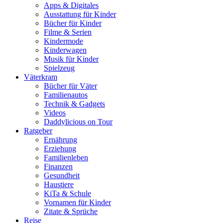
Apps & Digitales
Ausstattung für Kinder
Bücher für Kinder
Filme & Serien
Kindermode
Kinderwagen
Musik für Kinder
Spielzeug
Väterkram
Bücher für Väter
Familienautos
Technik & Gadgets
Videos
Daddylicious on Tour
Ratgeber
Ernährung
Erziehung
Familienleben
Finanzen
Gesundheit
Haustiere
KiTa & Schule
Vornamen für Kinder
Zitate & Sprüche
Reise