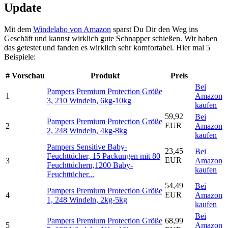
Update
Mit dem
Windelabo von Amazon
sparst Du Dir den Weg ins
Geschäft und kannst wirklich gute Schnapper schießen. Wir haben
das getestet und fanden es wirklich sehr komfortabel. Hier mal 5
Beispiele:
#
Vorschau
Produkt
Preis
Bei
Pampers Premium Protection Größe
1
Amazon
3, 210 Windeln, 6kg-10kg
kaufen
59,92
Bei
Pampers Premium Protection Größe
EUR
2
Amazon
2, 248 Windeln, 4kg-8kg
kaufen
Pampers Sensitive Baby-
23,45
Bei
Feuchttücher, 15 Packungen mit 80
EUR
3
Amazon
Feuchttüchern,1200 Baby-
kaufen
Feuchttücher...
54,49
Bei
Pampers Premium Protection Größe
EUR
4
Amazon
1, 248 Windeln, 2kg-5kg
kaufen
Bei
Pampers Premium Protection Größe
68,99
5
Amazon