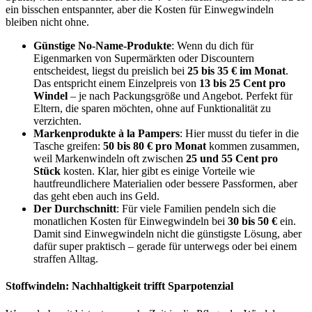
ein bisschen entspannter, aber die Kosten für Einwegwindeln
bleiben nicht ohne.
Günstige No-Name-Produkte
: Wenn du dich für
Eigenmarken von Supermärkten oder Discountern
entscheidest, liegst du preislich bei
25 bis 35 € im Monat
.
Das entspricht einem Einzelpreis von
13 bis 25 Cent pro
Windel
– je nach Packungsgröße und Angebot. Perfekt für
Eltern, die sparen möchten, ohne auf Funktionalität zu
verzichten.
Markenprodukte à la Pampers
: Hier musst du tiefer in die
Tasche greifen:
50 bis 80 € pro Monat
kommen zusammen,
weil Markenwindeln oft zwischen
25 und 55 Cent pro
Stück
kosten. Klar, hier gibt es einige Vorteile wie
hautfreundlichere Materialien oder bessere Passformen, aber
das geht eben auch ins Geld.
Der Durchschnitt
: Für viele Familien pendeln sich die
monatlichen Kosten für Einwegwindeln bei
30 bis 50 €
ein.
Damit sind Einwegwindeln nicht die günstigste Lösung, aber
dafür super praktisch – gerade für unterwegs oder bei einem
straffen Alltag.
Stoffwindeln: Nachhaltigkeit trifft Sparpotenzial