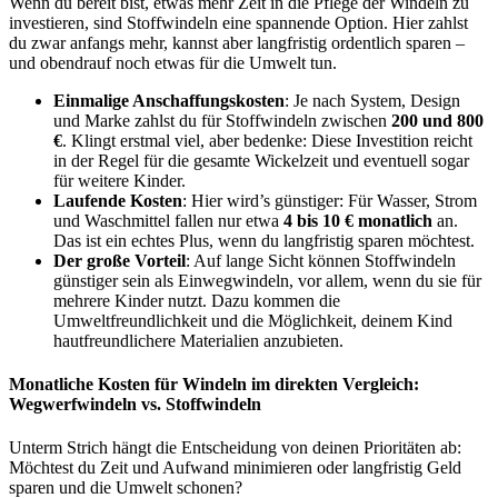
Wenn du bereit bist, etwas mehr Zeit in die Pflege der Windeln zu
investieren, sind Stoffwindeln eine spannende Option. Hier zahlst
du zwar anfangs mehr, kannst aber langfristig ordentlich sparen –
und obendrauf noch etwas für die Umwelt tun.
Einmalige Anschaffungskosten
: Je nach System, Design
und Marke zahlst du für Stoffwindeln zwischen
200 und 800
€
. Klingt erstmal viel, aber bedenke: Diese Investition reicht
in der Regel für die gesamte Wickelzeit und eventuell sogar
für weitere Kinder.
Laufende Kosten
: Hier wird’s günstiger: Für Wasser, Strom
und Waschmittel fallen nur etwa
4 bis 10 € monatlich
an.
Das ist ein echtes Plus, wenn du langfristig sparen möchtest.
Der große Vorteil
: Auf lange Sicht können Stoffwindeln
günstiger sein als Einwegwindeln, vor allem, wenn du sie für
mehrere Kinder nutzt. Dazu kommen die
Umweltfreundlichkeit und die Möglichkeit, deinem Kind
hautfreundlichere Materialien anzubieten.
Monatliche Kosten für Windeln im direkten Vergleich:
Wegwerfwindeln vs. Stoffwindeln
Unterm Strich hängt die Entscheidung von deinen Prioritäten ab:
Möchtest du Zeit und Aufwand minimieren oder langfristig Geld
sparen und die Umwelt schonen?