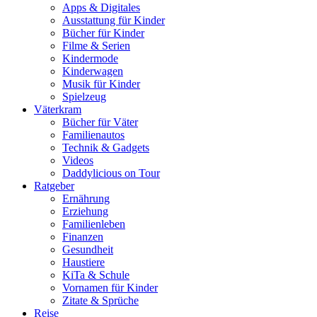
Apps & Digitales
Ausstattung für Kinder
Bücher für Kinder
Filme & Serien
Kindermode
Kinderwagen
Musik für Kinder
Spielzeug
Väterkram
Bücher für Väter
Familienautos
Technik & Gadgets
Videos
Daddylicious on Tour
Ratgeber
Ernährung
Erziehung
Familienleben
Finanzen
Gesundheit
Haustiere
KiTa & Schule
Vornamen für Kinder
Zitate & Sprüche
Reise