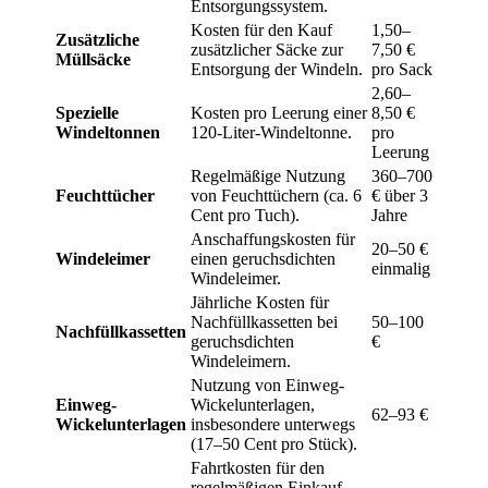
Entsorgungssystem.
Kosten für den Kauf
1,50–
Zusätzliche
zusätzlicher Säcke zur
7,50 €
Müllsäcke
Entsorgung der Windeln.
pro Sack
2,60–
Spezielle
Kosten pro Leerung einer
8,50 €
Windeltonnen
120-Liter-Windeltonne.
pro
Leerung
Regelmäßige Nutzung
360–700
Feuchttücher
von Feuchttüchern (ca. 6
€ über 3
Cent pro Tuch).
Jahre
Anschaffungskosten für
20–50 €
Windeleimer
einen geruchsdichten
einmalig
Windeleimer.
Jährliche Kosten für
Nachfüllkassetten bei
50–100
Nachfüllkassetten
geruchsdichten
€
Windeleimern.
Nutzung von Einweg-
Einweg-
Wickelunterlagen,
62–93 €
Wickelunterlagen
insbesondere unterwegs
(17–50 Cent pro Stück).
Fahrtkosten für den
regelmäßigen Einkauf