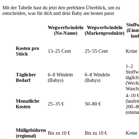
Mit der Tabelle hast du jetzt den perfekten Überblick, um zu
entscheiden, was für dich und dein Baby am besten passt
Stoff
Wegwerfwindeln
Wegwerfwindeln
(Einm
(No-Name)
(Markenprodukte)
lau
Kosten pro
13–25 Cent
25–55 Cent
Keine
Stück
1–2
Stoffw
Täglicher
6–8 Windeln
6–8 Windeln
täglich
Bedarf
(Babys)
(Babys)
(Wechs
Wasch
4–10 
Monatliche
(laufe
25–35 €
50–80 €
Kosten
200–8
(einma
Müllgebühren
Bis zu 10 €
Bis zu 10 €
Keine
(regional)