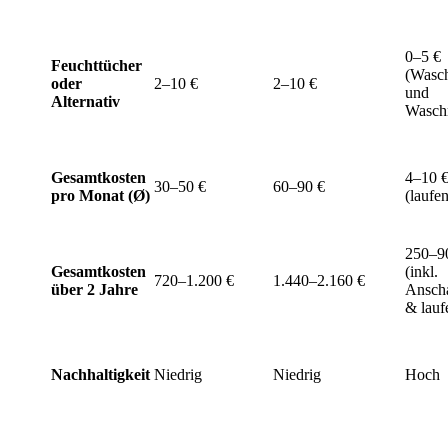
0–5 €
Feuchttücher
(Wasc
oder
2–10 €
2–10 €
und
Alternativ
Waschm
Gesamtkosten
4–10 
30–50 €
60–90 €
pro Monat (Ø)
(laufe
250–9
Gesamtkosten
(inkl.
720–1.200 €
1.440–2.160 €
über 2 Jahre
Ansch
& lauf
Nachhaltigkeit
Niedrig
Niedrig
Hoch