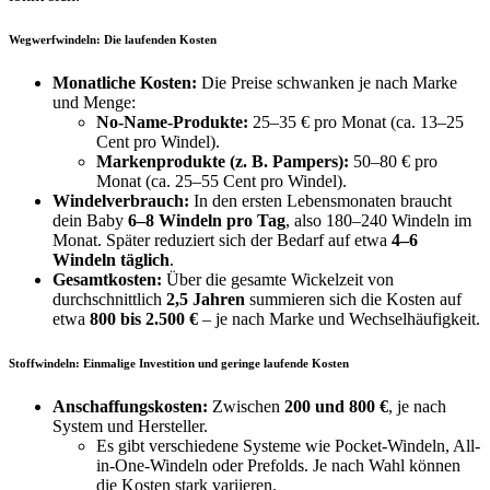
Wegwerfwindeln: Die laufenden Kosten
Monatliche Kosten:
Die Preise schwanken je nach Marke
und Menge:
No-Name-Produkte:
25–35 € pro Monat (ca. 13–25
Cent pro Windel).
Markenprodukte (z. B. Pampers):
50–80 € pro
Monat (ca. 25–55 Cent pro Windel).
Windelverbrauch:
In den ersten Lebensmonaten braucht
dein Baby
6–8 Windeln pro Tag
, also 180–240 Windeln im
Monat. Später reduziert sich der Bedarf auf etwa
4–6
Windeln täglich
.
Gesamtkosten:
Über die gesamte Wickelzeit von
durchschnittlich
2,5 Jahren
summieren sich die Kosten auf
etwa
800 bis 2.500 €
– je nach Marke und Wechselhäufigkeit.
Stoffwindeln: Einmalige Investition und geringe laufende Kosten
Anschaffungskosten:
Zwischen
200 und 800 €
, je nach
System und Hersteller.
Es gibt verschiedene Systeme wie Pocket-Windeln, All-
in-One-Windeln oder Prefolds. Je nach Wahl können
die Kosten stark variieren.