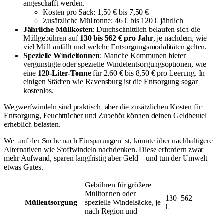
angeschafft werden.
Kosten pro Sack: 1,50 € bis 7,50 €
Zusätzliche Mülltonne: 46 € bis 120 € jährlich
Jährliche Müllkosten
: Durchschnittlich belaufen sich die
Müllgebühren auf
130 bis 562 € pro Jahr
, je nachdem, wie
viel Müll anfällt und welche Entsorgungsmodalitäten gelten.
Spezielle Windeltonnen
: Manche Kommunen bieten
vergünstigte oder spezielle Windelentsorgungsoptionen, wie
eine
120-Liter-Tonne
für 2,60 € bis 8,50 € pro Leerung. In
einigen Städten wie Ravensburg ist die Entsorgung sogar
kostenlos.
Wegwerfwindeln sind praktisch, aber die zusätzlichen Kosten für
Entsorgung, Feuchttücher und Zubehör können deinen Geldbeutel
erheblich belasten.
Wer auf der Suche nach Einsparungen ist, könnte über nachhaltigere
Alternativen wie Stoffwindeln nachdenken. Diese erfordern zwar
mehr Aufwand, sparen langfristig aber Geld – und tun der Umwelt
etwas Gutes.
Gebühren für größere
Mülltonnen oder
130–562
Müllentsorgung
spezielle Windelsäcke, je
€
nach Region und