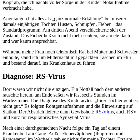
Kopf ab, die ich nachts voller Sorge in der Kinder-Notaufnahme
verbracht habe.
Angefangen hat alles als „ganz normale Erkältung“ bei unserer
damals einjährigen Tochter. Husten, Schnupfen, Fieber – das
Standardprogramm. Am dritten Abend verschlechterte sich der
Zustand. Das Fieber ließ sich nicht mehr senken, sie atmete flach
und war kaum ansprechbar.
Während meine Frau noch telefonisch Rat bei Mutter und Schwester
einholte, stand ich um Mitternacht mit gepackten Taschen im Flur
und bestand darauf, ins Krankenhaus zu fahren.
Diagnose: RS-Virus
Dort waren wir nicht die einzigen. Ein Notfall nach dem anderen
rauschte herein, am Ende saßen wir fast sechs Stunden im
Wartezimmer. Die Diagnose des Kinderarztes: „Ihrer Tochter geht es
nicht gut.“ Es folgten Röntgenaufnahmen und die Einweisung auf
Station. Der Abstrich lieferte dann Gewissheit:
RS-Virus
, auch RSV
und kurz für respiratorisches Synzytial-Virus.
Nach einer durchgemachten Nacht folgte ein Tag auf einem
Krankenbett am Gang. Außer Fieberzäpfchen (Ibuprofen und
Paracetamol im Wechsel) gab es nichts für meine Tochter. Erst am