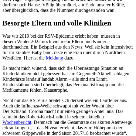
durften nach Hause. Völlig übermüdet, am Ende unserer Kräfte,
aber überglücklich, dass die Nummer durchgestanden war.
Besorgte Eltern und volle Kliniken
Was wir 2019 bei der RSV-Epidemie erlebt haben, müssen in
diesem Winter 2022 noch viel mehr Eltern und Kinder
durchmachen. Ein Beispiel aus den News: Weil sie kein Intensivbett
für ihr krankes Baby fand, raste eine Frau quer durch Nordrhein-
Westfalen. Hier ist die
Meldung
dazu.
Es macht mich wütend, dass sich die Überlastungs-Situation an
Kinderkliniken nicht gebessert hat. Im Gegenteil: Aktuell schlagen
Kinderärzte landauf landab Alarm – alle sind am Limit.
Kinderstationen sind überbelegt, das Personal ist knapp und die
Medikamente fehlen. Katastrophe.
Nicht nur das RS-Virus breitet sich derzeit wie ein Lauffeuer aus.
Auch die Influenza-Welle schwappt mit voller Wucht über
Deutschland, Corona macht nur einen geringen Anteil aus. Das
schreibt das Robert-Koch-Institut in seinem aktuellen
Wochenbericht
. Demnach hat die Gesamtrate der akuten Atemwegs­
erkrankungen „…das Niveau erreicht, das zum Höhe­punkt der
schweren Grippe­welle in der Saison 2017/18 beobachtet wurde“.