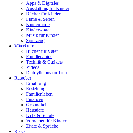
Apps & Digitales
Ausstattung für Kinder
Bücher für Kinder
Filme & Serien
Kindermode
Kinderwagen
Musik für Kinder
Spielzeug
Väterkram
Bücher für Väter
Familienautos
Technik & Gadgets
Videos
Daddylicious on Tour
Ratgeber
Ernährung
Erziehung
Familienleben
Finanzen
Gesundheit
Haustiere
KiTa & Schule
Vornamen für Kinder
Zitate & Sprüche
Reise