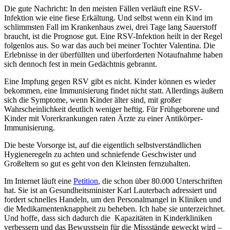
Die gute Nachricht: In den meisten Fällen verläuft eine RSV-
Infektion wie eine fiese Erkältung. Und selbst wenn ein Kind im
schlimmsten Fall im Krankenhaus zwei, drei Tage lang Sauerstoff
braucht, ist die Prognose gut. Eine RSV-Infektion heilt in der Regel
folgenlos aus. So war das auch bei meiner Tochter Valentina. Die
Erlebnisse in der überfüllten und überforderten Notaufnahme haben
sich dennoch fest in mein Gedächtnis gebrannt.
Eine Impfung gegen RSV gibt es nicht. Kinder können es wieder
bekommen, eine Immunisierung findet nicht statt. Allerdings äußern
sich die Symptome, wenn Kinder älter sind, mit großer
Wahrscheinlichkeit deutlich weniger heftig. Für Frühgeborene und
Kinder mit Vorerkrankungen raten Ärzte zu einer Antikörper-
Immunisierung.
Die beste Vorsorge ist, auf die eigentlich selbstverständlichen
Hygieneregeln zu achten und schniefende Geschwister und
Großeltern so gut es geht von den Kleinsten fernzuhalten.
Im Internet läuft eine
Petition
, die schon über 80.000 Unterschriften
hat. Sie ist an Gesundheitsminister Karl Lauterbach adressiert und
fordert schnelles Handeln, um den Personalmangel in Kliniken und
die Medikamentenknappheit zu beheben. Ich habe sie unterzeichnet.
Und hoffe, dass sich dadurch die Kapazitäten in Kinderkliniken
verbessern und das Bewusstsein für die Missstände geweckt wird –