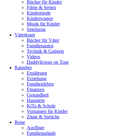
Bücher für Kinder
Filme & Serien
Kindermode
Kinderwagen
Musik für Kinder
Spielzeug
Väterkram
Bücher für Väter
Familienautos
Technik & Gadgets
Videos
Daddylicious on Tour
Ratgeber
Ernährung
Erziehung
Familienleben
Finanzen
Gesundheit
Haustiere
KiTa & Schule
Vornamen für Kinder
Zitate & Sprüche
Reise
Ausflüge
Familienurlaub