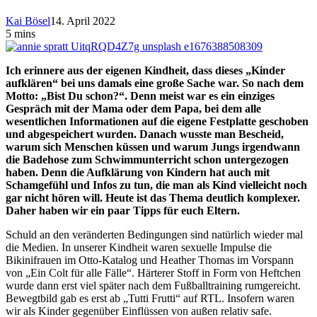
Kai Bösel
14. April 2022
5 mins
Ich erinnere aus der eigenen Kindheit, dass dieses „Kinder
aufklären“ bei uns damals eine große Sache war. So nach dem
Motto: „Bist Du schon?“. Denn meist war es ein einziges
Gespräch mit der Mama oder dem Papa, bei dem alle
wesentlichen Informationen auf die eigene Festplatte geschoben
und abgespeichert wurden. Danach wusste man Bescheid,
warum sich Menschen küssen und warum Jungs irgendwann
die Badehose zum Schwimmunterricht schon untergezogen
haben. Denn die Aufklärung von Kindern hat auch mit
Schamgefühl und Infos zu tun, die man als Kind vielleicht noch
gar nicht hören will. Heute ist das Thema deutlich komplexer.
Daher haben wir ein paar Tipps für euch Eltern.
Schuld an den veränderten Bedingungen sind natürlich wieder mal
die Medien. In unserer Kindheit waren sexuelle Impulse die
Bikinifrauen im Otto-Katalog und Heather Thomas im Vorspann
von „Ein Colt für alle Fälle“. Härterer Stoff in Form von Heftchen
wurde dann erst viel später nach dem Fußballtraining rumgereicht.
Bewegtbild gab es erst ab „Tutti Frutti“ auf RTL. Insofern waren
wir als Kinder gegenüber Einflüssen von außen relativ safe.