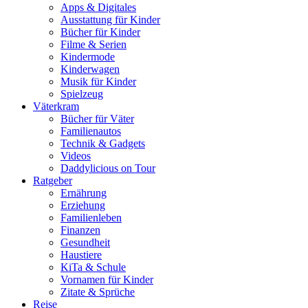
Apps & Digitales
Ausstattung für Kinder
Bücher für Kinder
Filme & Serien
Kindermode
Kinderwagen
Musik für Kinder
Spielzeug
Väterkram
Bücher für Väter
Familienautos
Technik & Gadgets
Videos
Daddylicious on Tour
Ratgeber
Ernährung
Erziehung
Familienleben
Finanzen
Gesundheit
Haustiere
KiTa & Schule
Vornamen für Kinder
Zitate & Sprüche
Reise