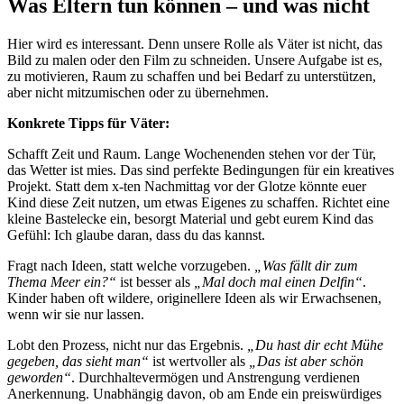
Was Eltern tun können – und was nicht
Hier wird es interessant. Denn unsere Rolle als Väter ist nicht, das
Bild zu malen oder den Film zu schneiden. Unsere Aufgabe ist es,
zu motivieren, Raum zu schaffen und bei Bedarf zu unterstützen,
aber nicht mitzumischen oder zu übernehmen.
Konkrete Tipps für Väter:
Schafft Zeit und Raum. Lange Wochenenden stehen vor der Tür,
das Wetter ist mies. Das sind perfekte Bedingungen für ein kreatives
Projekt. Statt dem x-ten Nachmittag vor der Glotze könnte euer
Kind diese Zeit nutzen, um etwas Eigenes zu schaffen. Richtet eine
kleine Bastelecke ein, besorgt Material und gebt eurem Kind das
Gefühl: Ich glaube daran, dass du das kannst.
Fragt nach Ideen, statt welche vorzugeben.
„Was fällt dir zum
Thema Meer ein?“
ist besser als
„Mal doch mal einen Delfin“
.
Kinder haben oft wildere, originellere Ideen als wir Erwachsenen,
wenn wir sie nur lassen.
Lobt den Prozess, nicht nur das Ergebnis.
„Du hast dir echt Mühe
gegeben, das sieht man“
ist wertvoller als
„Das ist aber schön
geworden“
. Durchhaltevermögen und Anstrengung verdienen
Anerkennung. Unabhängig davon, ob am Ende ein preiswürdiges