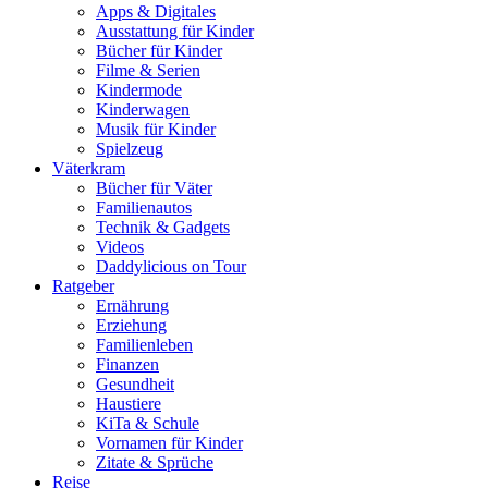
Apps & Digitales
Ausstattung für Kinder
Bücher für Kinder
Filme & Serien
Kindermode
Kinderwagen
Musik für Kinder
Spielzeug
Väterkram
Bücher für Väter
Familienautos
Technik & Gadgets
Videos
Daddylicious on Tour
Ratgeber
Ernährung
Erziehung
Familienleben
Finanzen
Gesundheit
Haustiere
KiTa & Schule
Vornamen für Kinder
Zitate & Sprüche
Reise