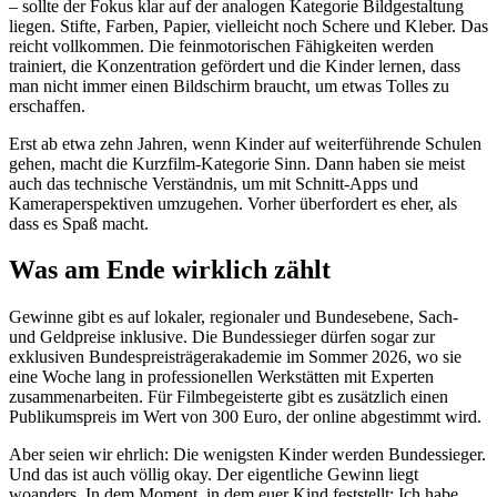
– sollte der Fokus klar auf der analogen Kategorie Bildgestaltung
liegen. Stifte, Farben, Papier, vielleicht noch Schere und Kleber. Das
reicht vollkommen. Die feinmotorischen Fähigkeiten werden
trainiert, die Konzentration gefördert und die Kinder lernen, dass
man nicht immer einen Bildschirm braucht, um etwas Tolles zu
erschaffen.
Erst ab etwa zehn Jahren, wenn Kinder auf weiterführende Schulen
gehen, macht die Kurzfilm-Kategorie Sinn. Dann haben sie meist
auch das technische Verständnis, um mit Schnitt-Apps und
Kameraperspektiven umzugehen. Vorher überfordert es eher, als
dass es Spaß macht.
Was am Ende wirklich zählt
Gewinne gibt es auf lokaler, regionaler und Bundesebene, Sach-
und Geldpreise inklusive. Die Bundessieger dürfen sogar zur
exklusiven Bundespreisträgerakademie im Sommer 2026, wo sie
eine Woche lang in professionellen Werkstätten mit Experten
zusammenarbeiten. Für Filmbegeisterte gibt es zusätzlich einen
Publikumspreis im Wert von 300 Euro, der online abgestimmt wird.
Aber seien wir ehrlich: Die wenigsten Kinder werden Bundessieger.
Und das ist auch völlig okay. Der eigentliche Gewinn liegt
woanders. In dem Moment, in dem euer Kind feststellt: Ich habe