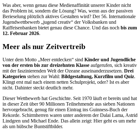
Was aber, wenn genau diese Medienaffinität unserer Kinder nicht
das Problem ist, sondern die Lösung? Was, wenn aus der passiven
Berieselung plötzlich aktives Gestalten wird? Der 56. Internationale
Jugendwettbewerb „jugend creativ“ der Volksbanken und
Raiffeisenbanken bietet genau diese Chance. Und das noch
bis zum
12. Februar 2026
.
Meer als nur Zeitvertreib
Unter dem Motto „Meer entdecken“ sind
Kinder und Jugendliche
von der ersten bis zur dreizehnten Klasse
aufgerufen, sich kreativ
mit der faszinierenden Welt der Ozeane auseinanderzusetzen.
Drei
Kategorien
stehen zur Wahl:
Bildgestaltung, Kurzfilm und Quiz
.
Klingt erst mal nach einem netten Schulprojekt, oder? Ist es aber
nicht. Dahinter steckt deutlich mehr.
Dieser Wettbewerb hat Geschichte. Seit 1970 läuft er bereits und hat
in dieser Zeit über 90 Millionen Teilnehmende aus sieben Nationen
hervorgebracht, genug für einen Eintrag ins Guinness-Buch der
Rekorde. Schirmherren waren unter anderem der Dalai Lama, Astrid
Lindgren und Michael Ende. Das allein zeigt: Hier geht es um mehr
als um hübsche Buntstiftbilder.