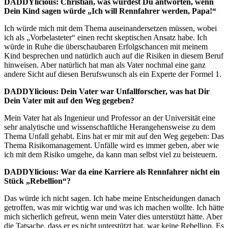
DADDYlicious: Christian, was würdest Du antworten, wenn
Dein Kind sagen würde „Ich will Rennfahrer werden, Papa!“
Ich würde mich mit dem Thema auseinandersetzen müssen, wobei
ich als „Vorbelasteter“ einen recht skeptischen Ansatz habe. Ich
würde in Ruhe die überschaubaren Erfolgschancen mit meinem
Kind besprechen und natürlich auch auf die Risiken in diesem Beruf
hinweisen. Aber natürlich hat man als Vater nochmal eine ganz
andere Sicht auf diesen Berufswunsch als ein Experte der Formel 1.
DADDYlicious: Dein Vater war Unfallforscher, was hat Dir
Dein Vater mit auf den Weg gegeben?
Mein Vater hat als Ingenieur und Professor an der Universität eine
sehr analytische und wissenschaftliche Herangehensweise zu dem
Thema Unfall gehabt. Eins hat er mir mit auf den Weg gegeben: Das
Thema Risikomanagement. Unfälle wird es immer geben, aber wie
ich mit dem Risiko umgehe, da kann man selbst viel zu beisteuern.
DADDYlicious: War da eine Karriere als Rennfahrer nicht ein
Stück „Rebellion“?
Das würde ich nicht sagen. Ich habe meine Entscheidungen danach
getroffen, was mir wichtig war und was ich machen wollte. Ich hätte
mich sicherlich gefreut, wenn mein Vater dies unterstützt hätte. Aber
die Tatsache, dass er es nicht unterstützt hat, war keine Rebellion. Es