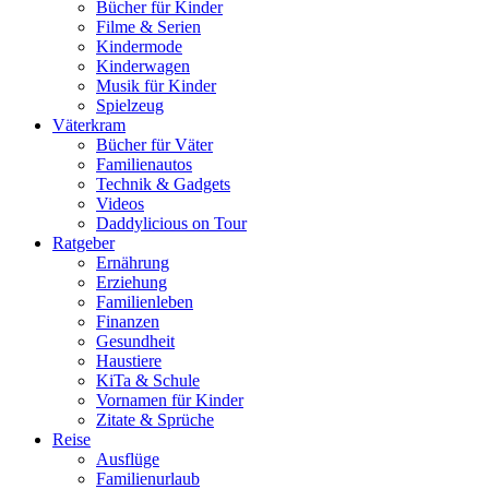
Bücher für Kinder
Filme & Serien
Kindermode
Kinderwagen
Musik für Kinder
Spielzeug
Väterkram
Bücher für Väter
Familienautos
Technik & Gadgets
Videos
Daddylicious on Tour
Ratgeber
Ernährung
Erziehung
Familienleben
Finanzen
Gesundheit
Haustiere
KiTa & Schule
Vornamen für Kinder
Zitate & Sprüche
Reise
Ausflüge
Familienurlaub