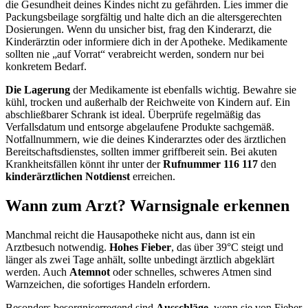
die Gesundheit deines Kindes nicht zu gefährden. Lies immer die
Packungsbeilage sorgfältig und halte dich an die altersgerechten
Dosierungen. Wenn du unsicher bist, frag den Kinderarzt, die
Kinderärztin oder informiere dich in der Apotheke. Medikamente
sollten nie „auf Vorrat“ verabreicht werden, sondern nur bei
konkretem Bedarf.
Die Lagerung
der Medikamente ist ebenfalls wichtig. Bewahre sie
kühl, trocken und außerhalb der Reichweite von Kindern auf. Ein
abschließbarer Schrank ist ideal. Überprüfe regelmäßig das
Verfallsdatum und entsorge abgelaufene Produkte sachgemäß.
Notfallnummern, wie die deines Kinderarztes oder des ärztlichen
Bereitschaftsdienstes, sollten immer griffbereit sein. Bei akuten
Krankheitsfällen könnt ihr unter der
Rufnummer 116 117
den
kinderärztlichen Notdienst
erreichen.
Wann zum Arzt? Warnsignale erkennen
Manchmal reicht die Hausapotheke nicht aus, dann ist ein
Arztbesuch notwendig.
Hohes Fieber
, das über 39°C steigt und
länger als zwei Tage anhält, sollte unbedingt ärztlich abgeklärt
werden. Auch
Atemnot
oder schnelles, schweres Atmen sind
Warnzeichen, die sofortiges Handeln erfordern.
Besonders besorgniserregend sind
Ausschläge
, wenn sie von Fieber