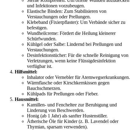
Sterile Kompressen: Um offene Wunden abzudecken
und Infektionen vorzubeugen.
Elastische Binden: Zum Stabilisieren von
Verstauchungen oder Prellungen.
Klebeband (Fixierpflaster): Um Verbände sicher zu
befestigen.
Wundheilcreme: Fördert die Heilung kleinerer
Schürfwunden.
Kühlgel oder Salbe: Lindernd bei Prellungen und
Verstauchungen.
Desinfektionstücher: Für die schnelle Reinigung von
Verletzungen, wenn keine Flüssigdesinfektion
verfügbar ist.
Hilfsmittel:
Inhalator oder Vernebler für Atemwegserkrankungen.
Wärmflasche oder Kirschkernkissen gegen
Bauchschmerzen.
Kühlpads für Prellungen oder Fieber.
Hausmittel:
Kamillen- und Fencheltee zur Beruhigung und
Linderung von Beschwerden.
Honig (ab 1 Jahr) als sanfter Hustenstiller.
Ätherische Öle für Kinder (z. B. Lavendel oder
Thymian, sparsam verwenden).