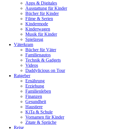
Apps & Digitales
Ausstattung für Kinder
Bücher für Kinder
Filme & Serien
Kindermode
Kinderwagen
Musik für Kinder
Spielzeug
Väterkram
Bücher für Väter
Familienautos
Technik & Gadgets
Videos
Daddylicious on Tour
Ratgeber
Ernährung
Erziehung
Familienleben
Finanzen
Gesundheit
Haustiere
KiTa & Schule
Vornamen für Kinder
Zitate & Sprüche
Reise