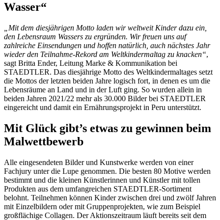
Wasser“
„Mit dem diesjährigen Motto laden wir weltweit Kinder dazu ein,
den Lebensraum Wassers zu ergründen. Wir freuen uns auf
zahlreiche Einsendungen und hoffen natürlich, auch nächstes Jahr
wieder den Teilnahme-Rekord am Weltkindermaltag zu knacken“
,
sagt Britta Ender, Leitung Marke & Kommunikation bei
STAEDTLER. Das diesjährige Motto des Weltkindermaltages setzt
die Mottos der letzten beiden Jahre logisch fort, in denen es um die
Lebensräume an Land und in der Luft ging. So wurden allein in
beiden Jahren 2021/22 mehr als 30.000 Bilder bei STAEDTLER
eingereicht und damit ein Ernährungsprojekt in Peru unterstützt.
Mit Glück gibt’s etwas zu gewinnen beim
Malwettbewerb
Alle eingesendeten Bilder und Kunstwerke werden von einer
Fachjury unter die Lupe genommen. Die besten 80 Motive werden
bestimmt und die kleinen Künstlerinnen und Künstler mit tollen
Produkten aus dem umfangreichen STAEDTLER-Sortiment
belohnt. Teilnehmen können Kinder zwischen drei und zwölf Jahren
mit Einzelbildern oder mit Gruppenprojekten, wie zum Beispiel
großflächige Collagen. Der Aktionszeitraum läuft bereits seit dem