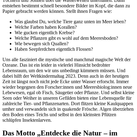
Töchtern und Söhnen über die Wasserwelten unterhalten. Dann
entstehen bestimmt schnell besondere Bilder im Kopf, die dann zu
Papier gebracht werden können. Stellt ihnen Fragen wie:
Was glaubst Du, welche Tiere ganz unten im Meer leben?
Welche Farben haben Korallen?
Wie gucken eigentlich Krebse?
Welche Pflanzen gibt es wohl auf dem Meeresboden?
Wie bewegen sich Quallen?
Haben Seepferdchen eigentlich Flossen?
Uns alle fasziniert die mystische und manchmal magische Welt der
Ozeane. Das ist ein leider in vielerlei Hinsicht bedrohter
Lebensraum, um den wir uns unbedingt kümmern müssen. Und
dabei hilft der Weltkindermaltag 2023. Denn auch in der heutigen
Zeit ist längst noch nicht jede Ecke unter Wasser erforscht. Immer
wieder begegnen den Forscher:innen und Meeresbiolog:innen neue
Lebewesen, egal ob Fisch, Säugetier oder Pflanze. Und selbst kleine
Seen oder Weiher in unseren Gefilden bieten eine Lebensquelle für
zahlreiche Tier- und Pflanzenarten. Dort flitzen kleine Kaulquappen
umher und verwandeln sich in quakende Frösche. Algen überziehen
den Boden eines Teichs und selbst in den kleinsten Pfützen
schlüpfen Insektenlarven.
Das Motto „Entdecke die Natur – im