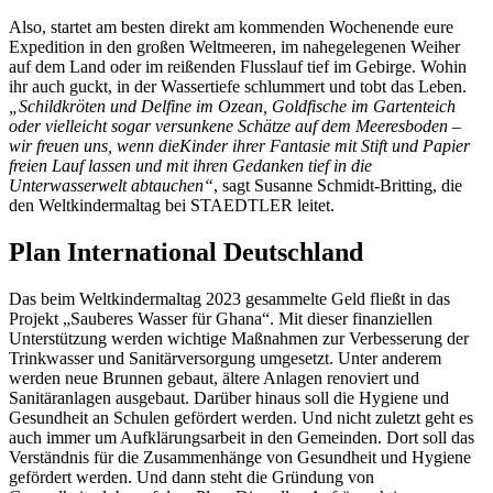
Also, startet am besten direkt am kommenden Wochenende eure
Expedition in den großen Weltmeeren, im nahegelegenen Weiher
auf dem Land oder im reißenden Flusslauf tief im Gebirge. Wohin
ihr auch guckt, in der Wassertiefe schlummert und tobt das Leben.
„Schildkröten und Delfine im Ozean, Goldfische im Gartenteich
oder vielleicht sogar versunkene Schätze auf dem Meeresboden –
wir freuen uns, wenn dieKinder ihrer Fantasie mit Stift und Papier
freien Lauf lassen und mit ihren Gedanken tief in die
Unterwasserwelt abtauchen“
, sagt Susanne Schmidt-Britting, die
den Weltkindermaltag bei STAEDTLER leitet.
Plan International Deutschland
Das beim Weltkindermaltag 2023 gesammelte Geld fließt in das
Projekt „Sauberes Wasser für Ghana“. Mit dieser finanziellen
Unterstützung werden wichtige Maßnahmen zur Verbesserung der
Trinkwasser und Sanitärversorgung umgesetzt. Unter anderem
werden neue Brunnen gebaut, ältere Anlagen renoviert und
Sanitäranlagen ausgebaut. Darüber hinaus soll die Hygiene und
Gesundheit an Schulen gefördert werden. Und nicht zuletzt geht es
auch immer um Aufklärungsarbeit in den Gemeinden. Dort soll das
Verständnis für die Zusammenhänge von Gesundheit und Hygiene
gefördert werden. Und dann steht die Gründung von