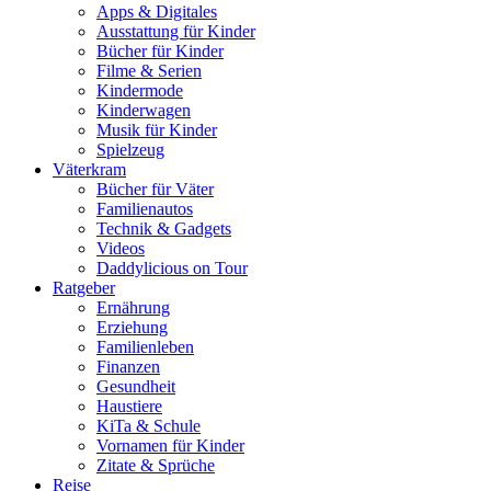
Apps & Digitales
Ausstattung für Kinder
Bücher für Kinder
Filme & Serien
Kindermode
Kinderwagen
Musik für Kinder
Spielzeug
Väterkram
Bücher für Väter
Familienautos
Technik & Gadgets
Videos
Daddylicious on Tour
Ratgeber
Ernährung
Erziehung
Familienleben
Finanzen
Gesundheit
Haustiere
KiTa & Schule
Vornamen für Kinder
Zitate & Sprüche
Reise